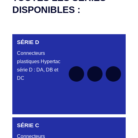
DISPONIBLES :
SÉRIE D
Connecteurs
plastiques Hypertac
série D : DA, DB et
DC
DC6122340N
SÉRIE C
D03EC612MT CONNECTEUR NOIR
DC612 23 40 N
Connecteurs