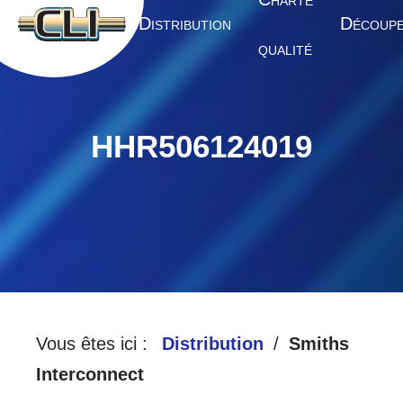
HARTE
A
D
D
CCUEIL
ISTRIBUTION
ÉCOUP
QUALITÉ
HHR506124019
Vous êtes ici :
Distribution
Smiths
Interconnect