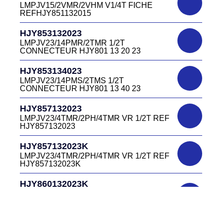
LMPJV15/2VMR/2VHM V1/4T FICHE
INVERSEE HJR501 12 20 27
REFHJY851132015
DC4152240B
D03EC415F BLEU CONNECTEUR
HJR501124015
HJY853132023
DC415 22 40B
LMPJV15/53868/12PFS FICHE
LMPJV23/14PMR/2TMR 1/2T
INVERSEE HJR501124015
CONNECTEUR HJY801 13 20 23
DC0321240B
D03P32FT CONNECTEUR BLEU DC032
HJR501124019
HJY853134023
12 40 B
LMPJV19/53868/16PFS FICHE
LMPJV23/14PMS/2TMS 1/2T
INVERSEE HJR501124019
CONNECTEUR HJY801 13 40 23
DC0321240J
D03P32FT CONNECTEUR JAUNE
HJR501232015
HJY857132023
DC032 12 40 J
LMEJV15 /53868/12PMR EMBASE
LMPJV23/4TMR/2PH/4TMR VR 1/2T REF
INVERSEE HJR501 23 20 15
HJY857132023
DC0321240N
D03P32FT CONNECTEUR NOIR DC032
HJR501232027
HJY857132023K
12 40N
LMEJV27 /53868/24PMR EMBASE
LMPJV23/4TMR/2PH/4TMR VR 1/2T REF
INVERSEE HJR501 23 20 27
HJY857132023K
DC0321240O
D03P32FT CONNECTEUR ORANGE
HJR501234015
HJY860132023K
DC032 12 40 O
LMEJV15/53868/12PMS/ EMBASE
HJY23/4TMR/2PFR/4TMR VR 1/2T
INVERSEE REF HJR501 23 40 15
CODEURS DIAGONALE REF
DC0321240R
HJY860132023K
D03P32FT CONNECTEUR ROUGE
HJR501235127
DC032 12 40R