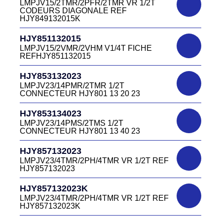
13 40V
LMPJV15/2TMR/2PFR/2TMR VR 1/2T
LMEJV15/53868/NUE REF HJR500 04 00
CODEURS DIAGONALE REF
15
HJY849132015K
DC4151340W
HJR501122027
CONNECTEUR DC415 13 40W
HJY851132015
LMPJV27 /53868/24PFR FICHE
LMPJV15/2VMR/2VHM V1/4T FICHE
INVERSEE HJR501 12 20 27
REFHJY851132015
DC4152240B
D03EC415F BLEU CONNECTEUR
HJR501124015
HJY853132023
DC415 22 40B
LMPJV15/53868/12PFS FICHE
LMPJV23/14PMR/2TMR 1/2T
INVERSEE HJR501124015
CONNECTEUR HJY801 13 20 23
DC0321240B
D03P32FT CONNECTEUR BLEU DC032
HJR501124019
HJY853134023
12 40 B
LMPJV19/53868/16PFS FICHE
LMPJV23/14PMS/2TMS 1/2T
INVERSEE HJR501124019
CONNECTEUR HJY801 13 40 23
DC0321240J
D03P32FT CONNECTEUR JAUNE
HJR501232015
HJY857132023
DC032 12 40 J
LMEJV15 /53868/12PMR EMBASE
LMPJV23/4TMR/2PH/4TMR VR 1/2T REF
INVERSEE HJR501 23 20 15
HJY857132023
DC0321240N
D03P32FT CONNECTEUR NOIR DC032
HJR501232027
HJY857132023K
12 40N
LMEJV27 /53868/24PMR EMBASE
LMPJV23/4TMR/2PH/4TMR VR 1/2T REF
INVERSEE HJR501 23 20 27
HJY857132023K
DC0321240O
D03P32FT CONNECTEUR ORANGE
HJR501234015