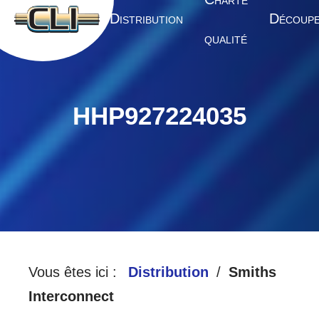
HARTE
A
D
D
CCUEIL
ISTRIBUTION
ÉCOUP
QUALITÉ
HHP927224035
Vous êtes ici :
Distribution
Smiths
Interconnect