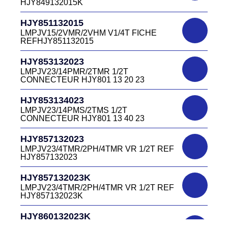
HJY849132015K
DC4151340W
HJR501122027
CONNECTEUR DC415 13 40W
HJY851132015
LMPJV27 /53868/24PFR FICHE
LMPJV15/2VMR/2VHM V1/4T FICHE
INVERSEE HJR501 12 20 27
REFHJY851132015
DC4152240B
D03EC415F BLEU CONNECTEUR
HJR501124015
HJY853132023
DC415 22 40B
LMPJV15/53868/12PFS FICHE
LMPJV23/14PMR/2TMR 1/2T
INVERSEE HJR501124015
CONNECTEUR HJY801 13 20 23
DC0321240B
D03P32FT CONNECTEUR BLEU DC032
HJR501124019
HJY853134023
12 40 B
LMPJV19/53868/16PFS FICHE
LMPJV23/14PMS/2TMS 1/2T
INVERSEE HJR501124019
CONNECTEUR HJY801 13 40 23
DC0321240J
D03P32FT CONNECTEUR JAUNE
HJR501232015
HJY857132023
DC032 12 40 J
LMEJV15 /53868/12PMR EMBASE
LMPJV23/4TMR/2PH/4TMR VR 1/2T REF
INVERSEE HJR501 23 20 15
HJY857132023
DC0321240N
D03P32FT CONNECTEUR NOIR DC032
HJR501232027
HJY857132023K
12 40N
LMEJV27 /53868/24PMR EMBASE
LMPJV23/4TMR/2PH/4TMR VR 1/2T REF
INVERSEE HJR501 23 20 27
HJY857132023K
DC0321240O
D03P32FT CONNECTEUR ORANGE
HJR501234015
HJY860132023K
DC032 12 40 O
LMEJV15/53868/12PMS/ EMBASE
HJY23/4TMR/2PFR/4TMR VR 1/2T