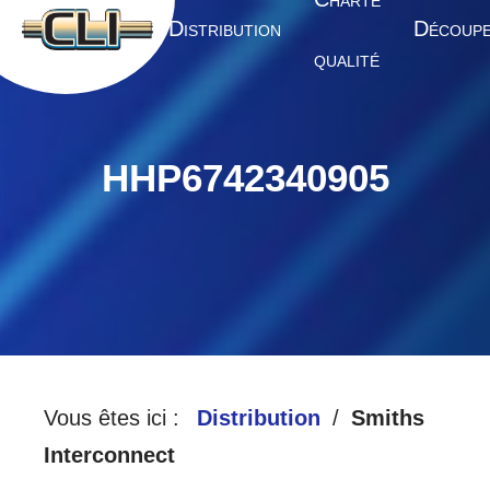
HARTE
A
D
D
CCUEIL
ISTRIBUTION
ÉCOUP
QUALITÉ
HHP6742340905
Vous êtes ici :
Distribution
Smiths
Interconnect