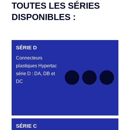
TOUTES LES SÉRIES
DISPONIBLES :
SÉRIE D
Connecteurs
plastiques Hypertac
série D : DA, DB et
DC
DC6122340N
SÉRIE C
D03EC612MT CONNECTEUR NOIR