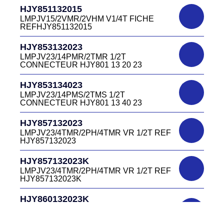
HJR501122027
CONNECTEUR DC415 13 40W
HJY851132015
LMPJV27 /53868/24PFR FICHE
LMPJV15/2VMR/2VHM V1/4T FICHE
INVERSEE HJR501 12 20 27
REFHJY851132015
DC4152240B
D03EC415F BLEU CONNECTEUR
HJR501124015
HJY853132023
DC415 22 40B
LMPJV15/53868/12PFS FICHE
LMPJV23/14PMR/2TMR 1/2T
INVERSEE HJR501124015
CONNECTEUR HJY801 13 20 23
DC0321240B
D03P32FT CONNECTEUR BLEU DC032
HJR501124019
HJY853134023
12 40 B
LMPJV19/53868/16PFS FICHE
LMPJV23/14PMS/2TMS 1/2T
INVERSEE HJR501124019
CONNECTEUR HJY801 13 40 23
DC0321240J
D03P32FT CONNECTEUR JAUNE
HJR501232015
HJY857132023
DC032 12 40 J
LMEJV15 /53868/12PMR EMBASE
LMPJV23/4TMR/2PH/4TMR VR 1/2T REF
INVERSEE HJR501 23 20 15
HJY857132023
DC0321240N
D03P32FT CONNECTEUR NOIR DC032
HJR501232027
HJY857132023K
12 40N
LMEJV27 /53868/24PMR EMBASE
LMPJV23/4TMR/2PH/4TMR VR 1/2T REF
INVERSEE HJR501 23 20 27
HJY857132023K
DC0321240O
D03P32FT CONNECTEUR ORANGE
HJR501234015
HJY860132023K
DC032 12 40 O
LMEJV15/53868/12PMS/ EMBASE
HJY23/4TMR/2PFR/4TMR VR 1/2T
INVERSEE REF HJR501 23 40 15
CODEURS DIAGONALE REF
DC0321240R