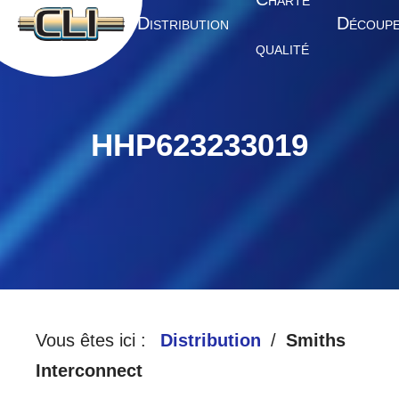
HARTE
A
D
D
CCUEIL
ISTRIBUTION
ÉCOUP
QUALITÉ
HHP623233019
Vous êtes ici :
Distribution
Smiths
Interconnect