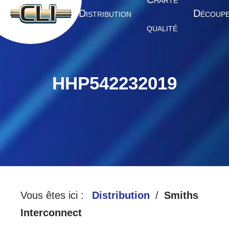
HARTE
A
D
D
CCUEIL
ISTRIBUTION
ÉCOUP
QUALITÉ
HHP542232019
Vous êtes ici :
Distribution
Smiths
Interconnect