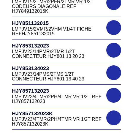
13 40V
LMPJV15/2TMR/2PFR/2TMR VR 1/2T
LMEJV15/53868/NUE REF HJR500 04 00
CODEURS DIAGONALE REF
15
HJY849132015K
DC4151340W
HJR501122027
CONNECTEUR DC415 13 40W
HJY851132015
LMPJV27 /53868/24PFR FICHE
LMPJV15/2VMR/2VHM V1/4T FICHE
INVERSEE HJR501 12 20 27
REFHJY851132015
DC4152240B
D03EC415F BLEU CONNECTEUR
HJR501124015
HJY853132023
DC415 22 40B
LMPJV15/53868/12PFS FICHE
LMPJV23/14PMR/2TMR 1/2T
INVERSEE HJR501124015
CONNECTEUR HJY801 13 20 23
DC0321240B
D03P32FT CONNECTEUR BLEU DC032
HJR501124019
HJY853134023
12 40 B
LMPJV19/53868/16PFS FICHE
LMPJV23/14PMS/2TMS 1/2T
INVERSEE HJR501124019
CONNECTEUR HJY801 13 40 23
DC0321240J
D03P32FT CONNECTEUR JAUNE
HJR501232015
HJY857132023
DC032 12 40 J
LMEJV15 /53868/12PMR EMBASE
LMPJV23/4TMR/2PH/4TMR VR 1/2T REF
INVERSEE HJR501 23 20 15
HJY857132023
DC0321240N
D03P32FT CONNECTEUR NOIR DC032
HJR501232027
HJY857132023K
12 40N
LMEJV27 /53868/24PMR EMBASE
LMPJV23/4TMR/2PH/4TMR VR 1/2T REF
INVERSEE HJR501 23 20 27
HJY857132023K
DC0321240O
D03P32FT CONNECTEUR ORANGE
HJR501234015