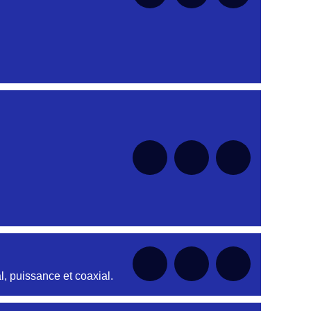
nt
nt
nt
nt
nt
, puissance et coaxial.