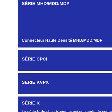
AUTRES PROFILS HB-HG-HK-HR...
SÉRIE MHD/MDD/MDP
Embase et Fiche simple rangée
MODULES ET CONTACTS
Connecteur Haute Densité MHD/MDD/MDP
SÉRIE CPCI
SÉRIE KVPX
SÉRIE K
La série K de chez Hypertac est une série de conne