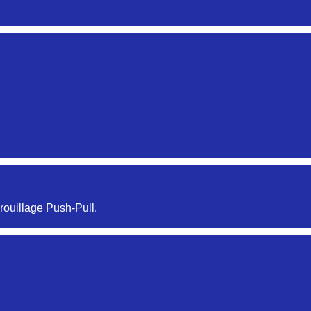
Aucune pièce disponible pour cette série pour le moment
Aucune pièce disponible pour cette série pour le moment
rouillage Push-Pull.
Aucune pièce disponible pour cette série pour le moment