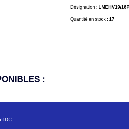
Désignation :
LMEHV19/16P
Quantité en stock :
17
PONIBLES :
 et DC