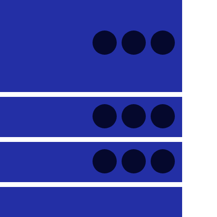
nt
nt
nt