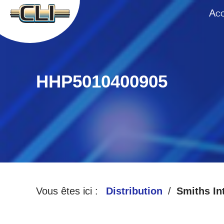
A
CC
HHP5010400905
Vous êtes ici :
Distribution
Smiths In