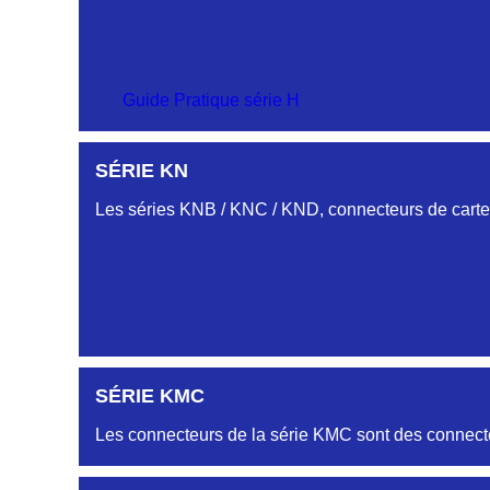
SÉRIE CM
Guide Pratique série H
PROFILS HC-HJ
SÉRIE KN
SÉRIE-CS
Embases et fiches simple rangée.
Les séries KNB / KNC / KND, connecteurs de cartes
PROFIL HH
Embase et Fiche « plat flottant »
PROFILS HL-HM
SÉRIE KMC
Embase et Fiche double rangées
Les connecteurs de la série KMC sont des connecte