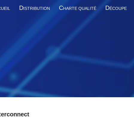
D
C
D
UEIL
ISTRIBUTION
HARTE QUALITÉ
ÉCOUPE
terconnect