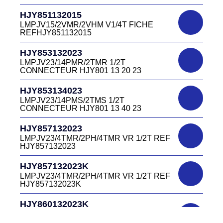
DC4151340W
HJR501122027
CONNECTEUR DC415 13 40W
HJY851132015
LMPJV27 /53868/24PFR FICHE
LMPJV15/2VMR/2VHM V1/4T FICHE
INVERSEE HJR501 12 20 27
REFHJY851132015
DC4152240B
D03EC415F BLEU CONNECTEUR
HJR501124015
HJY853132023
DC415 22 40B
LMPJV15/53868/12PFS FICHE
LMPJV23/14PMR/2TMR 1/2T
INVERSEE HJR501124015
CONNECTEUR HJY801 13 20 23
DC0321240B
D03P32FT CONNECTEUR BLEU DC032
HJR501124019
HJY853134023
12 40 B
LMPJV19/53868/16PFS FICHE
LMPJV23/14PMS/2TMS 1/2T
INVERSEE HJR501124019
CONNECTEUR HJY801 13 40 23
DC0321240J
D03P32FT CONNECTEUR JAUNE
HJR501232015
HJY857132023
DC032 12 40 J
LMEJV15 /53868/12PMR EMBASE
LMPJV23/4TMR/2PH/4TMR VR 1/2T REF
INVERSEE HJR501 23 20 15
HJY857132023
DC0321240N
D03P32FT CONNECTEUR NOIR DC032
HJR501232027
HJY857132023K
12 40N
LMEJV27 /53868/24PMR EMBASE
LMPJV23/4TMR/2PH/4TMR VR 1/2T REF
INVERSEE HJR501 23 20 27
HJY857132023K
DC0321240O
D03P32FT CONNECTEUR ORANGE
HJR501234015
HJY860132023K
DC032 12 40 O
LMEJV15/53868/12PMS/ EMBASE
HJY23/4TMR/2PFR/4TMR VR 1/2T
INVERSEE REF HJR501 23 40 15
CODEURS DIAGONALE REF