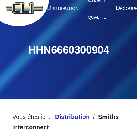
HARTE
A
D
D
CCUEIL
ISTRIBUTION
ÉCOUP
QUALITÉ
HHN6660300904
Vous êtes ici :
Distribution
Smiths
Interconnect