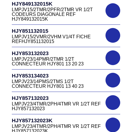
HJY849132015K
D03P415M CONNECTEUR VERT DC415
HJR500040015
13 40V
LMPJV15/2TMR/2PFR/2TMR VR 1/2T
LMEJV15/53868/NUE REF HJR500 04 00
CODEURS DIAGONALE REF
15
HJY849132015K
DC4151340W
HJR501122027
CONNECTEUR DC415 13 40W
HJY851132015
LMPJV27 /53868/24PFR FICHE
LMPJV15/2VMR/2VHM V1/4T FICHE
INVERSEE HJR501 12 20 27
REFHJY851132015
DC4152240B
D03EC415F BLEU CONNECTEUR
HJR501124015
HJY853132023
DC415 22 40B
LMPJV15/53868/12PFS FICHE
LMPJV23/14PMR/2TMR 1/2T
INVERSEE HJR501124015
CONNECTEUR HJY801 13 20 23
DC0321240B
D03P32FT CONNECTEUR BLEU DC032
HJR501124019
HJY853134023
12 40 B
LMPJV19/53868/16PFS FICHE
LMPJV23/14PMS/2TMS 1/2T
INVERSEE HJR501124019
CONNECTEUR HJY801 13 40 23
DC0321240J
D03P32FT CONNECTEUR JAUNE
HJR501232015
HJY857132023
DC032 12 40 J
LMEJV15 /53868/12PMR EMBASE
LMPJV23/4TMR/2PH/4TMR VR 1/2T REF
INVERSEE HJR501 23 20 15
HJY857132023
DC0321240N
D03P32FT CONNECTEUR NOIR DC032
HJR501232027
HJY857132023K
12 40N
LMEJV27 /53868/24PMR EMBASE
LMPJV23/4TMR/2PH/4TMR VR 1/2T REF
INVERSEE HJR501 23 20 27
HJY857132023K