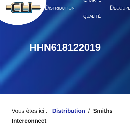
HARTE
A
D
D
CCUEIL
ISTRIBUTION
ÉCOUP
QUALITÉ
HHN618122019
Vous êtes ici :
Distribution
Smiths
Interconnect