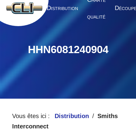
HARTE
A
D
D
CCUEIL
ISTRIBUTION
ÉCOUP
QUALITÉ
HHN6081240904
Vous êtes ici :
Distribution
Smiths
Interconnect