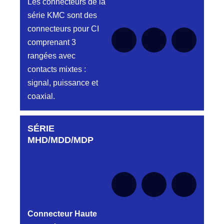
Les connecteurs de la
série KMC sont des
connecteurs pour CI
comprenant 3
rangées avec
contacts mixtes :
signal, puissance et
coaxial.
SÉRIE
Aucune pièce disponible pour cette série pour
le moment
MHD/MDD/MDP
Connecteur Haute