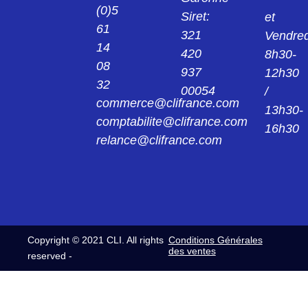
(0)5
Siret:
et
61
321
Vendred
14
420
8h30-
08
937
12h30
32
00054
/
commerce@clifrance.com
13h30-
comptabilite@clifrance.com
16h30
relance@clifrance.com
Copyright © 2021 CLI. All rights
Conditions Générales
des ventes
reserved -