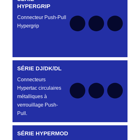
le moment
HYPERGRIP
Connecteur Push-Pull
Hypergrip
SÉRIE DJ/DK/DL
Aucune pièce disponible pour cette série pour
le moment
Connecteurs
Hypertac circulaires
métalliques à
verrouillage Push-
Pull.
SÉRIE HYPERMOD
Aucune pièce disponible pour cette série pour
le moment