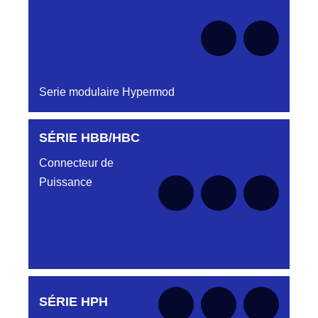
Serie modulaire Hypermod
SÉRIE HBB/HBC
Aucune pièce disponible pour cette série pour
le moment
Connecteur de
Puissance
Aucune pièce disponible pour cette série pour
SÉRIE HPH
le moment