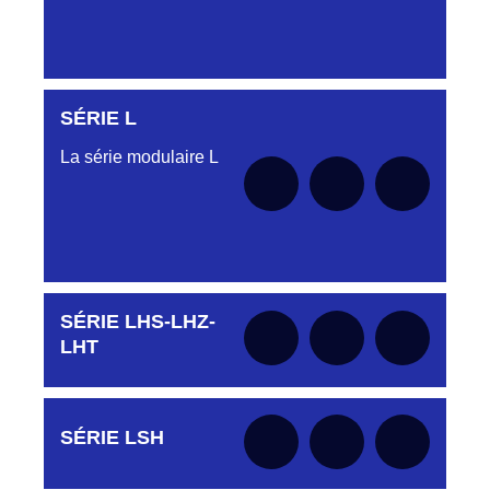
SÉRIE L
Aucune pièce disponible pour cette série pour
le moment
La série modulaire L
SÉRIE LHS-LHZ-
Aucune pièce disponible pour cette série pour
le moment
LHT
Aucune pièce disponible pour cette série pour
SÉRIE LSH
le moment