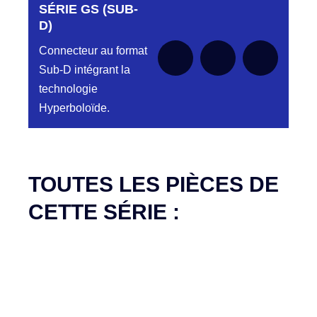
SÉRIE GS (SUB-
Aucune pièce disponible pour cette série pour
le moment
D)
Connecteur au format
Sub-D intégrant la
technologie
Hyperboloïde.
Aucune pièce disponible pour cette série pour
le moment
TOUTES LES PIÈCES DE
CETTE SÉRIE :