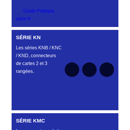
Guide Pratique
série H
SÉRIE KN
Aucune pièce disponible pour cette série pour
le moment
Les séries KNB / KNC
/ KND, connecteurs
de cartes 2 et 3
rangées.
SÉRIE KMC
Aucune pièce disponible pour cette série pour
le moment