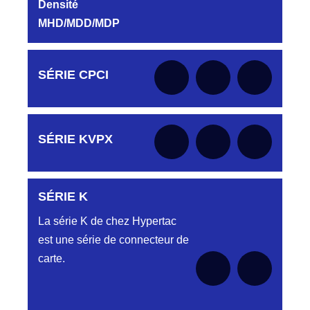
Densité
MHD/MDD/MDP
Aucune pièce disponible pour cette série pour
SÉRIE CPCI
le moment
Aucune pièce disponible pour cette série pour
SÉRIE KVPX
le moment
SÉRIE K
Aucune pièce disponible pour cette série pour
le moment
La série K de chez Hypertac
est une série de connecteur de
carte.