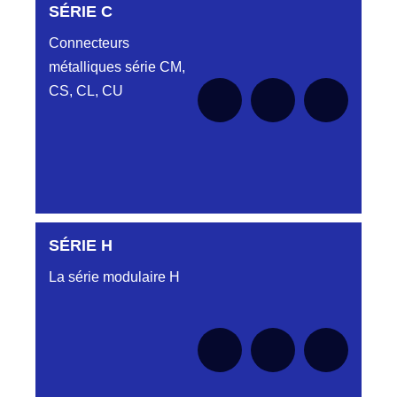
SÉRIE C
Aucune pièce disponible pour cette série pour
le moment
Connecteurs
métalliques série CM,
CS, CL, CU
SÉRIE H
Aucune pièce disponible pour cette série pour
le moment
La série modulaire H