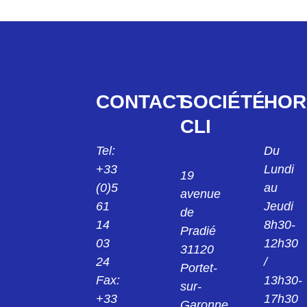
CONTACT
SOCIÉTÉ
HOR
CLI
Tel:
Du
+33
Lundi
19
(0)5
au
avenue
61
Jeudi
de
14
8h30-
Pradié
03
12h30
31120
24
/
Portet-
Fax:
13h30-
sur-
+33
17h30
Garonne