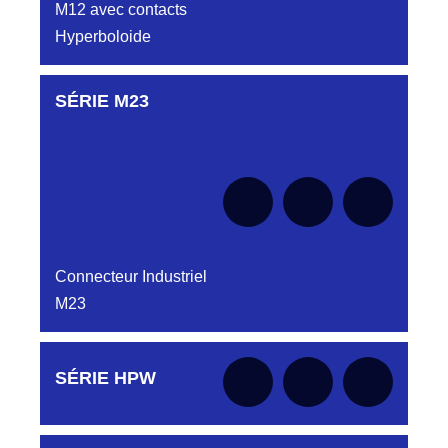
M12 avec contacts
Hyperboloide
SÉRIE M23
Aucune pièce disponible pour cette série pour
le moment
Connecteur Industriel
M23
Aucune pièce disponible pour cette série pour
SÉRIE HPW
le moment