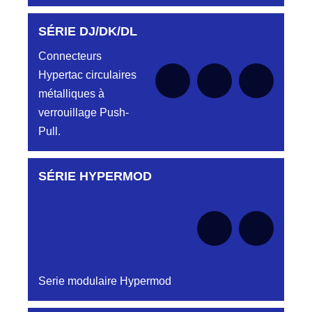
SÉRIE DJ/DK/DL
Aucune pièce disponible pour cette série pour
le moment
Connecteurs
Hypertac circulaires
métalliques à
verrouillage Push-
Pull.
SÉRIE HYPERMOD
Aucune pièce disponible pour cette série pour
le moment
Serie modulaire Hypermod