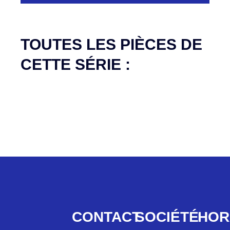
Aucune pièce disponible pour cette série pour
le moment
TOUTES LES PIÈCES DE
CETTE SÉRIE :
CONTACT
SOCIÉTÉ
HOR