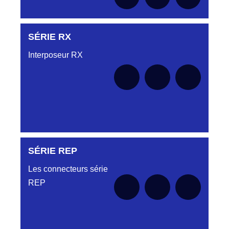
SÉRIE RX
Aucune pièce disponible pour cette série pour
le moment
Interposeur RX
SÉRIE REP
Aucune pièce disponible pour cette série pour
le moment
Les connecteurs série
REP