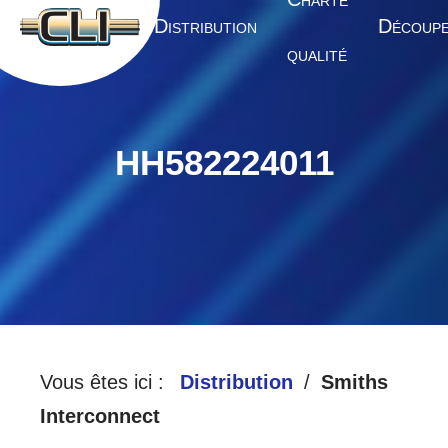
HARTE
A
D
D
CCUEIL
ISTRIBUTION
ÉCOUP
QUALITÉ
HH582224011
Vous êtes ici :
Distribution
Smiths
Interconnect