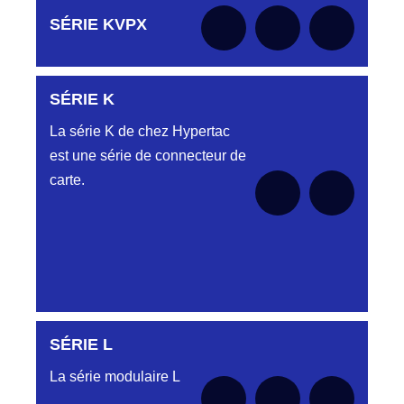
Aucune pièce disponible pour cette série pour
SÉRIE KVPX
le moment
SÉRIE K
Aucune pièce disponible pour cette série pour
le moment
La série K de chez Hypertac
est une série de connecteur de
carte.
SÉRIE L
Aucune pièce disponible pour cette série pour
le moment
La série modulaire L