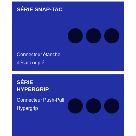
SÉRIE SNAP-TAC
Aucune pièce disponible pour cette série pour
le moment
Connecteur étanche
désaccouplé
SÉRIE
Aucune pièce disponible pour cette série pour
le moment
HYPERGRIP
Connecteur Push-Pull
Hypergrip