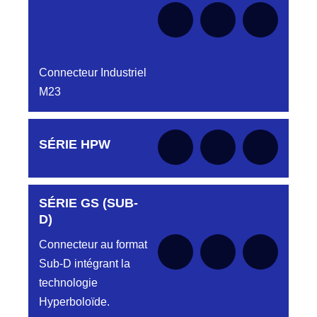
Connecteur Industriel
M23
Aucune pièce disponible pour cette série pour
SÉRIE HPW
le moment
SÉRIE GS (SUB-
Aucune pièce disponible pour cette série pour
le moment
D)
Connecteur au format
Sub-D intégrant la
technologie
Hyperboloïde.