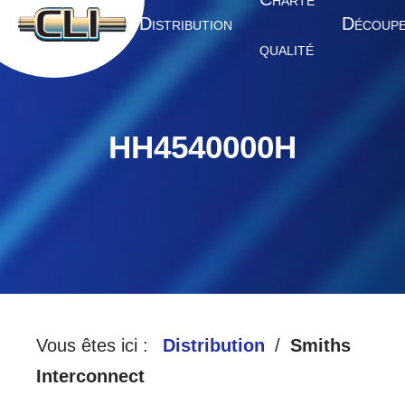
HARTE
A
D
D
CCUEIL
ISTRIBUTION
ÉCOUP
QUALITÉ
HH4540000H
Vous êtes ici :
Distribution
Smiths
Interconnect