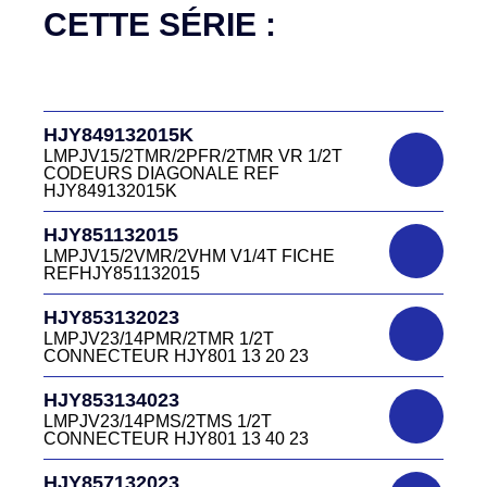
LMPJV19/14PFR/1TFR FICHE
CETTE SÉRIE :
DC4151340R
D03P415M CONNECTEUR ROUGE
HJR500030015
DC415 13 40R
LMPJV15/53868/NUE FICHE INVERSEE
HJR500 03 00 15
DC4151340V
HJY849132015K
D03P415M CONNECTEUR VERT DC415
HJR500040015
13 40V
LMPJV15/2TMR/2PFR/2TMR VR 1/2T
LMEJV15/53868/NUE REF HJR500 04 00
CODEURS DIAGONALE REF
15
HJY849132015K
DC4151340W
HJR501122027
CONNECTEUR DC415 13 40W
HJY851132015
LMPJV27 /53868/24PFR FICHE
LMPJV15/2VMR/2VHM V1/4T FICHE
INVERSEE HJR501 12 20 27
REFHJY851132015
DC4152240B
D03EC415F BLEU CONNECTEUR
HJR501124015
HJY853132023
DC415 22 40B
LMPJV15/53868/12PFS FICHE
LMPJV23/14PMR/2TMR 1/2T
INVERSEE HJR501124015
CONNECTEUR HJY801 13 20 23
DC0321240B
D03P32FT CONNECTEUR BLEU DC032
HJR501124019
HJY853134023
12 40 B
LMPJV19/53868/16PFS FICHE
LMPJV23/14PMS/2TMS 1/2T
INVERSEE HJR501124019
CONNECTEUR HJY801 13 40 23
DC0321240J
D03P32FT CONNECTEUR JAUNE
HJR501232015
HJY857132023
DC032 12 40 J