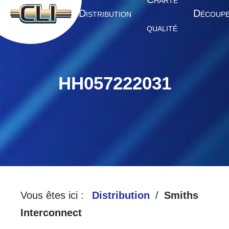
HARTE
A
D
D
CCUEIL
ISTRIBUTION
ÉCOUP
QUALITÉ
HH057222031
Vous êtes ici :
Distribution
Smiths
Interconnect