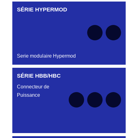
SÉRIE HYPERMOD
Aucune pièce disponible pour cette série pour
le moment
Serie modulaire Hypermod
SÉRIE HBB/HBC
Aucune pièce disponible pour cette série pour
le moment
Connecteur de
Puissance