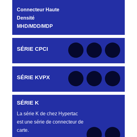
Connecteur Haute
Densité
MHD/MDD/MDP
Aucune pièce disponible pour cette série
Aucune pièce disponible pour cette série pour
pour le moment
SÉRIE CPCI
le moment
Aucune pièce disponible pour cette série pour
SÉRIE KVPX
le moment
SÉRIE K
Aucune pièce disponible pour cette série pour
le moment
La série K de chez Hypertac
est une série de connecteur de
carte.