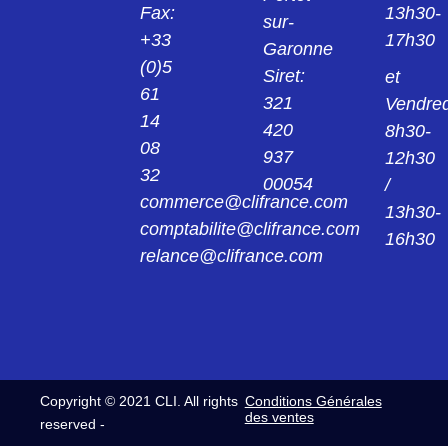
Fax:
13h30-
sur-
+33
17h30
Garonne
(0)5
Siret:
et
61
321
Vendred
14
420
8h30-
08
937
12h30
32
00054
/
commerce@clifrance.com
13h30-
comptabilite@clifrance.com
16h30
relance@clifrance.com
Copyright © 2021 CLI. All rights
Conditions Générales
des ventes
reserved -