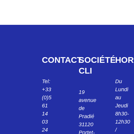
CONTACT
SOCIÉTÉ
HOR
CLI
Tel:
Du
+33
Lundi
19
(0)5
au
avenue
61
Jeudi
de
14
8h30-
Pradié
03
12h30
31120
24
/
Portet-