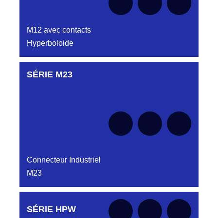
M12 avec contacts
Hyperboloide
SÉRIE M23
Aucune pièce disponible pour cette série pour
le moment
Connecteur Industriel
M23
Aucune pièce disponible pour cette série pour
SÉRIE HPW
le moment