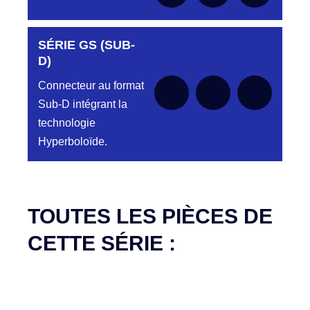
SÉRIE GS (SUB-
Aucune pièce disponible pour cette série pour
le moment
D)
Connecteur au format
Sub-D intégrant la
technologie
Hyperboloïde.
Aucune pièce disponible pour cette série pour
le moment
TOUTES LES PIÈCES DE
CETTE SÉRIE :