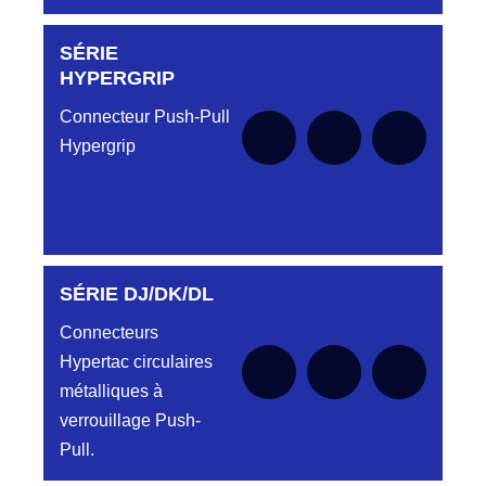
SÉRIE
Aucune pièce disponible pour cette série pour
le moment
HYPERGRIP
Connecteur Push-Pull
Hypergrip
SÉRIE DJ/DK/DL
Aucune pièce disponible pour cette série pour
le moment
Connecteurs
Hypertac circulaires
métalliques à
verrouillage Push-
Pull.