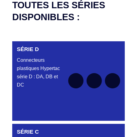
TOUTES LES SÉRIES
DISPONIBLES :
SÉRIE D
Connecteurs
plastiques Hypertac
série D : DA, DB et
DC
DC6122340N
SÉRIE C
D03EC612MT CONNECTEUR NOIR