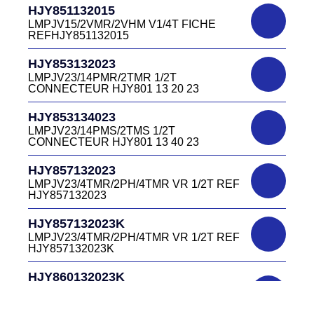
HJR501122027
CONNECTEUR DC415 13 40W
HJY851132015
LMPJV27 /53868/24PFR FICHE
LMPJV15/2VMR/2VHM V1/4T FICHE
INVERSEE HJR501 12 20 27
REFHJY851132015
DC4152240B
D03EC415F BLEU CONNECTEUR
HJR501124015
HJY853132023
DC415 22 40B
LMPJV15/53868/12PFS FICHE
LMPJV23/14PMR/2TMR 1/2T
INVERSEE HJR501124015
CONNECTEUR HJY801 13 20 23
DC0321240B
D03P32FT CONNECTEUR BLEU DC032
HJR501124019
HJY853134023
12 40 B
LMPJV19/53868/16PFS FICHE
LMPJV23/14PMS/2TMS 1/2T
INVERSEE HJR501124019
CONNECTEUR HJY801 13 40 23
DC0321240J
D03P32FT CONNECTEUR JAUNE
HJR501232015
HJY857132023
DC032 12 40 J
LMEJV15 /53868/12PMR EMBASE
LMPJV23/4TMR/2PH/4TMR VR 1/2T REF
INVERSEE HJR501 23 20 15
HJY857132023
DC0321240N
D03P32FT CONNECTEUR NOIR DC032
HJR501232027
HJY857132023K
12 40N
LMEJV27 /53868/24PMR EMBASE
LMPJV23/4TMR/2PH/4TMR VR 1/2T REF
INVERSEE HJR501 23 20 27
HJY857132023K
DC0321240O
D03P32FT CONNECTEUR ORANGE
HJR501234015
HJY860132023K
DC032 12 40 O
LMEJV15/53868/12PMS/ EMBASE
HJY23/4TMR/2PFR/4TMR VR 1/2T
INVERSEE REF HJR501 23 40 15
CODEURS DIAGONALE REF
DC0321240R
HJY860132023K