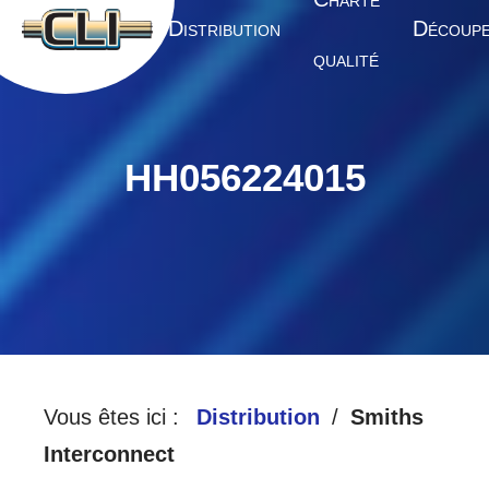
HARTE
A
D
D
CCUEIL
ISTRIBUTION
ÉCOUP
QUALITÉ
HH056224015
Vous êtes ici :
Distribution
Smiths
Interconnect