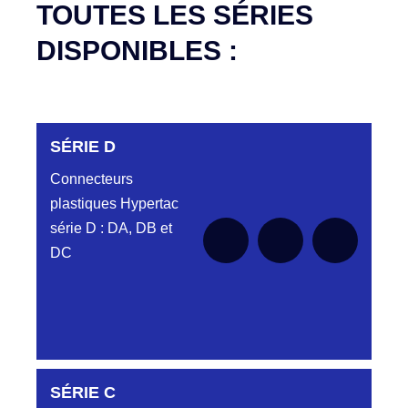
TOUTES LES SÉRIES
DISPONIBLES :
SÉRIE D
Connecteurs
plastiques Hypertac
série D : DA, DB et
DC
DC6122340N
SÉRIE C
D03EC612MT CONNECTEUR NOIR