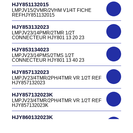
HJR501122027
CONNECTEUR DC415 13 40W
HJY851132015
LMPJV27 /53868/24PFR FICHE
LMPJV15/2VMR/2VHM V1/4T FICHE
INVERSEE HJR501 12 20 27
REFHJY851132015
DC4152240B
D03EC415F BLEU CONNECTEUR
HJR501124015
HJY853132023
DC415 22 40B
LMPJV15/53868/12PFS FICHE
LMPJV23/14PMR/2TMR 1/2T
INVERSEE HJR501124015
CONNECTEUR HJY801 13 20 23
DC0321240B
D03P32FT CONNECTEUR BLEU DC032
HJR501124019
HJY853134023
12 40 B
LMPJV19/53868/16PFS FICHE
LMPJV23/14PMS/2TMS 1/2T
INVERSEE HJR501124019
CONNECTEUR HJY801 13 40 23
DC0321240J
D03P32FT CONNECTEUR JAUNE
HJR501232015
HJY857132023
DC032 12 40 J
LMEJV15 /53868/12PMR EMBASE
LMPJV23/4TMR/2PH/4TMR VR 1/2T REF
INVERSEE HJR501 23 20 15
HJY857132023
DC0321240N
D03P32FT CONNECTEUR NOIR DC032
HJR501232027
HJY857132023K
12 40N
LMEJV27 /53868/24PMR EMBASE
LMPJV23/4TMR/2PH/4TMR VR 1/2T REF
INVERSEE HJR501 23 20 27
HJY857132023K
DC0321240O
D03P32FT CONNECTEUR ORANGE
HJR501234015
HJY860132023K
DC032 12 40 O
LMEJV15/53868/12PMS/ EMBASE
HJY23/4TMR/2PFR/4TMR VR 1/2T
INVERSEE REF HJR501 23 40 15
CODEURS DIAGONALE REF
DC0321240R
HJY860132023K