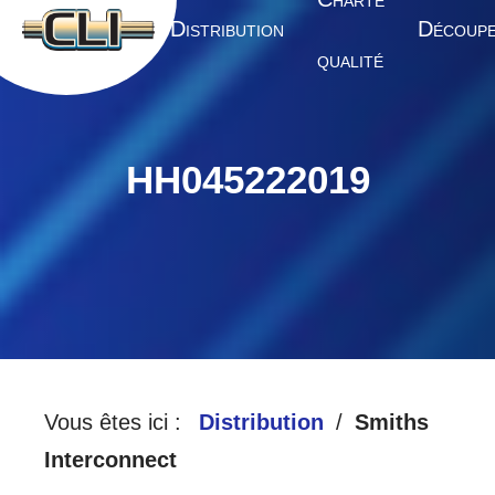
HARTE
A
D
D
CCUEIL
ISTRIBUTION
ÉCOUP
QUALITÉ
HH045222019
Vous êtes ici :
Distribution
Smiths
Interconnect