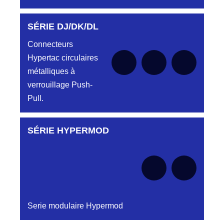
SÉRIE DJ/DK/DL
Aucune pièce disponible pour cette série pour
le moment
Connecteurs
Hypertac circulaires
métalliques à
verrouillage Push-
Pull.
SÉRIE HYPERMOD
Aucune pièce disponible pour cette série pour
le moment
Serie modulaire Hypermod