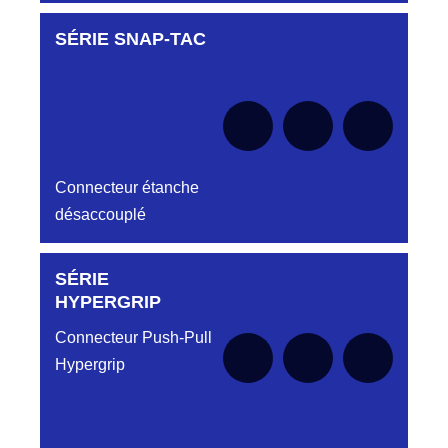
SÉRIE SNAP-TAC
Aucune pièce disponible pour cette série pour
le moment
Connecteur étanche
désaccouplé
SÉRIE
Aucune pièce disponible pour cette série pour
le moment
HYPERGRIP
Connecteur Push-Pull
Hypergrip