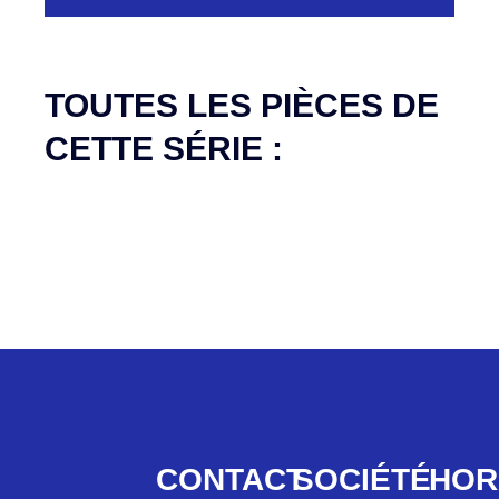
Aucune pièce disponible pour cette série pour
le moment
TOUTES LES PIÈCES DE
CETTE SÉRIE :
CONTACT
SOCIÉTÉ
HOR