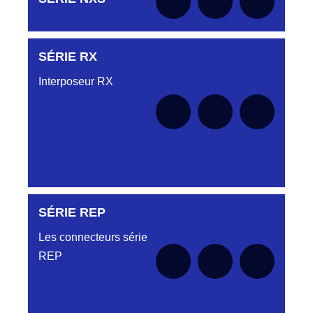
le moment
SÉRIE RX
Aucune pièce disponible pour cette série pour
le moment
Interposeur RX
SÉRIE REP
Aucune pièce disponible pour cette série pour
le moment
Les connecteurs série
REP