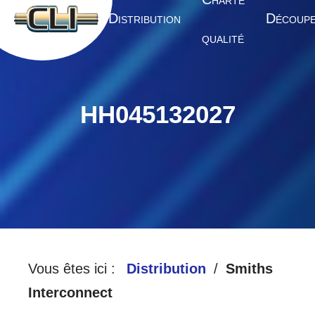
HARTE
A
D
D
CCUEIL
ISTRIBUTION
ÉCOUP
QUALITÉ
HH045132027
Vous êtes ici :
Distribution
Smiths
Interconnect