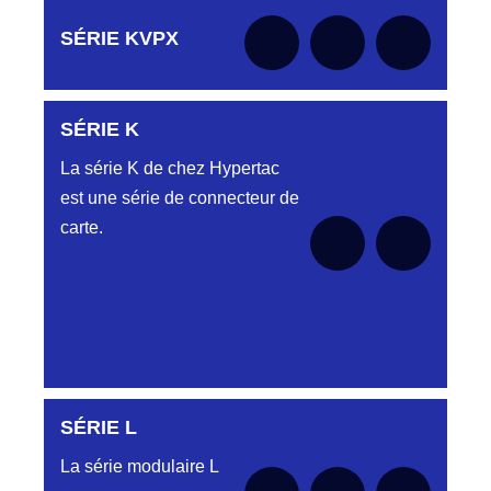
Aucune pièce disponible pour cette série pour
SÉRIE KVPX
le moment
SÉRIE K
Aucune pièce disponible pour cette série pour
le moment
La série K de chez Hypertac
est une série de connecteur de
carte.
SÉRIE L
Aucune pièce disponible pour cette série pour
le moment
La série modulaire L