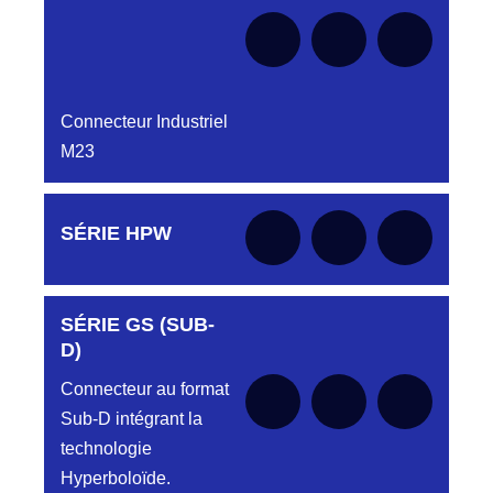
Connecteur Industriel
M23
Aucune pièce disponible pour cette série pour
SÉRIE HPW
le moment
SÉRIE GS (SUB-
Aucune pièce disponible pour cette série pour
le moment
D)
Connecteur au format
Sub-D intégrant la
technologie
Hyperboloïde.