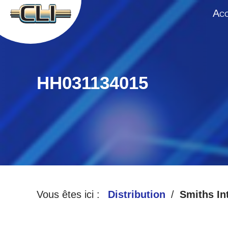
A
CC
HH031134015
Vous êtes ici :
Distribution
Smiths In