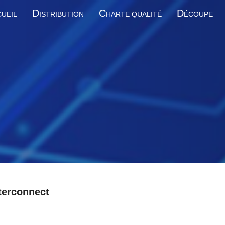
D
C
D
UEIL
ISTRIBUTION
HARTE QUALITÉ
ÉCOUPE
terconnect