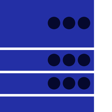
nt
nt