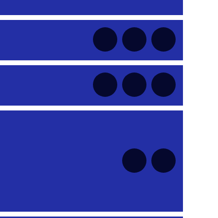
nt
nt
nt