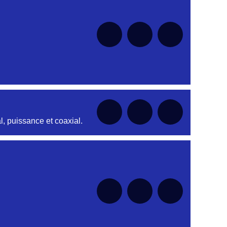
nt
nt
nt
nt
, puissance et coaxial.
nt