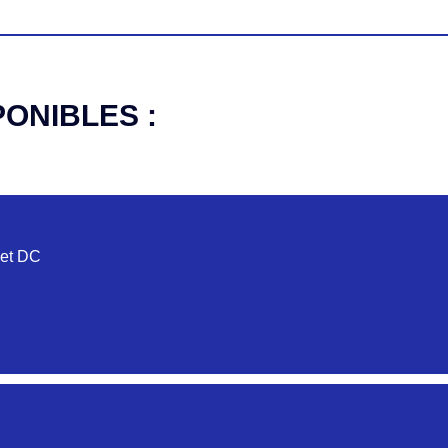
PONIBLES :
 et DC
N