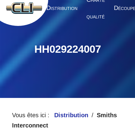
HARTE
A
D
D
CCUEIL
ISTRIBUTION
ÉCOUP
QUALITÉ
HH029224007
Vous êtes ici :
Distribution
Smiths
Interconnect