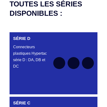
TOUTES LES SÉRIES
DISPONIBLES :
SÉRIE D
Connecteurs
plastiques Hypertac
série D : DA, DB et
DC
DC6122340N
SÉRIE C
D03EC612MT CONNECTEUR NOIR