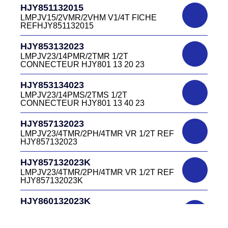
HJR501122027
CONNECTEUR DC415 13 40W
HJY851132015
LMPJV27 /53868/24PFR FICHE
LMPJV15/2VMR/2VHM V1/4T FICHE
INVERSEE HJR501 12 20 27
REFHJY851132015
DC4152240B
D03EC415F BLEU CONNECTEUR
HJR501124015
HJY853132023
DC415 22 40B
LMPJV15/53868/12PFS FICHE
LMPJV23/14PMR/2TMR 1/2T
INVERSEE HJR501124015
CONNECTEUR HJY801 13 20 23
DC0321240B
D03P32FT CONNECTEUR BLEU DC032
HJR501124019
HJY853134023
12 40 B
LMPJV19/53868/16PFS FICHE
LMPJV23/14PMS/2TMS 1/2T
INVERSEE HJR501124019
CONNECTEUR HJY801 13 40 23
DC0321240J
D03P32FT CONNECTEUR JAUNE
HJR501232015
HJY857132023
DC032 12 40 J
LMEJV15 /53868/12PMR EMBASE
LMPJV23/4TMR/2PH/4TMR VR 1/2T REF
INVERSEE HJR501 23 20 15
HJY857132023
DC0321240N
D03P32FT CONNECTEUR NOIR DC032
HJR501232027
HJY857132023K
12 40N
LMEJV27 /53868/24PMR EMBASE
LMPJV23/4TMR/2PH/4TMR VR 1/2T REF
INVERSEE HJR501 23 20 27
HJY857132023K
DC0321240O
D03P32FT CONNECTEUR ORANGE
HJR501234015
HJY860132023K
DC032 12 40 O
LMEJV15/53868/12PMS/ EMBASE
HJY23/4TMR/2PFR/4TMR VR 1/2T
INVERSEE REF HJR501 23 40 15
CODEURS DIAGONALE REF
DC0321240R
HJY860132023K