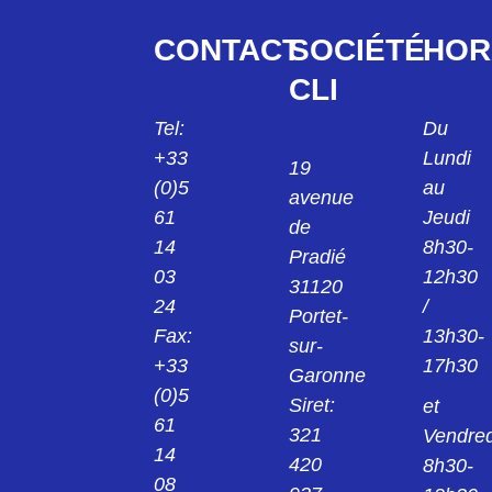
CONTACT
SOCIÉTÉ
HOR
CLI
Tel:
Du
+33
Lundi
19
(0)5
au
avenue
61
Jeudi
de
14
8h30-
Pradié
03
12h30
31120
24
/
Portet-
Fax:
13h30-
sur-
+33
17h30
Garonne
(0)5
Siret:
et
61
321
Vendred
14
420
8h30-
08