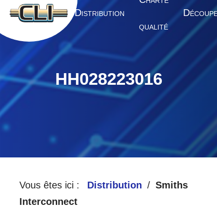
HARTE
A
D
D
CCUEIL
ISTRIBUTION
ÉCOUP
QUALITÉ
HH028223016
Vous êtes ici :
Distribution
Smiths
Interconnect