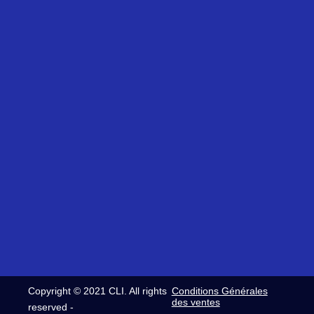
avenue
61
Jeudi
de
14
8h30-
Pradié
03
12h30
31120
24
/
Portet-
Fax:
13h30-
sur-
+33
17h30
Garonne
(0)5
Siret:
et
61
321
Vendred
14
420
8h30-
08
937
12h30
32
00054
/
commerce@clifrance.com
13h30-
comptabilite@clifrance.com
16h30
relance@clifrance.com
Copyright © 2021 CLI. All rights
Conditions Générales
des ventes
reserved -