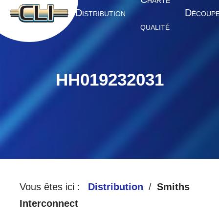
HARTE
A
D
D
CCUEIL
ISTRIBUTION
ÉCOUP
QUALITÉ
HH019232031
Vous êtes ici :
Distribution
Smiths
Interconnect