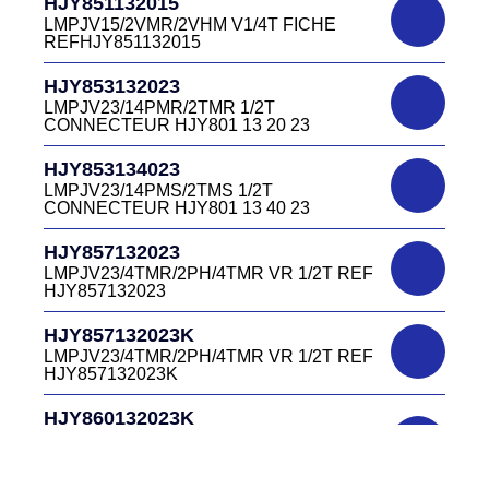
HJY851132015
LMPJV27 /53868/24PFR FICHE
LMPJV15/2VMR/2VHM V1/4T FICHE
INVERSEE HJR501 12 20 27
REFHJY851132015
DC4152240B
D03EC415F BLEU CONNECTEUR
HJR501124015
HJY853132023
DC415 22 40B
LMPJV15/53868/12PFS FICHE
LMPJV23/14PMR/2TMR 1/2T
INVERSEE HJR501124015
CONNECTEUR HJY801 13 20 23
DC0321240B
D03P32FT CONNECTEUR BLEU DC032
HJR501124019
HJY853134023
12 40 B
LMPJV19/53868/16PFS FICHE
LMPJV23/14PMS/2TMS 1/2T
INVERSEE HJR501124019
CONNECTEUR HJY801 13 40 23
DC0321240J
D03P32FT CONNECTEUR JAUNE
HJR501232015
HJY857132023
DC032 12 40 J
LMEJV15 /53868/12PMR EMBASE
LMPJV23/4TMR/2PH/4TMR VR 1/2T REF
INVERSEE HJR501 23 20 15
HJY857132023
DC0321240N
D03P32FT CONNECTEUR NOIR DC032
HJR501232027
HJY857132023K
12 40N
LMEJV27 /53868/24PMR EMBASE
LMPJV23/4TMR/2PH/4TMR VR 1/2T REF
INVERSEE HJR501 23 20 27
HJY857132023K
DC0321240O
D03P32FT CONNECTEUR ORANGE
HJR501234015
HJY860132023K
DC032 12 40 O
LMEJV15/53868/12PMS/ EMBASE
HJY23/4TMR/2PFR/4TMR VR 1/2T
INVERSEE REF HJR501 23 40 15
CODEURS DIAGONALE REF
DC0321240R
HJY860132023K
D03P32FT CONNECTEUR ROUGE