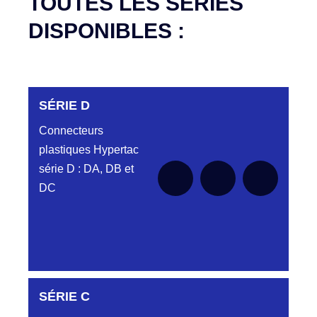
TOUTES LES SÉRIES
DISPONIBLES :
SÉRIE D
Connecteurs
plastiques Hypertac
série D : DA, DB et
DC
DC6122340N
SÉRIE C
D03EC612MT CONNECTEUR NOIR
DC612 23 40 N