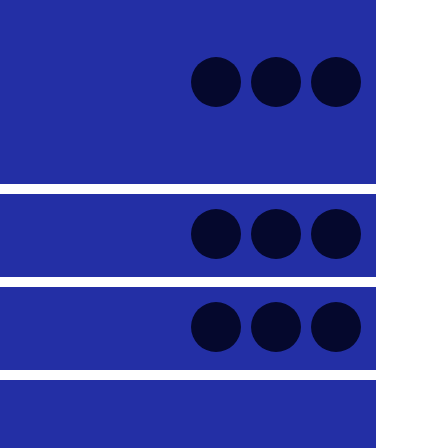
nt
nt