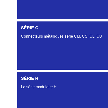
DC6122340N
SÉRIE C
D03EC612MT CONNECTEUR NOIR DC612 23 40 
Connecteurs métalliques série CM, CS, CL, CU
DC6122340O
CONNECTEUR ORANGE DC612 23 40O
DC6122340R
CONNECTEUR DC612 23 40 ROUGE
SÉRIE H
DC6123240N
SÉRIE CL
D03EP612FT NOIR CONNECTEUR DC612.32.40N
La série modulaire H
DC6123340B
CONNECTEUR DC6123340B BLEU
SÉRIE CU