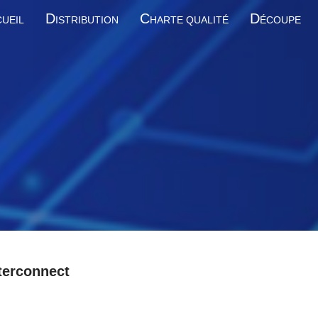
D
C
D
UEIL
ISTRIBUTION
HARTE QUALITÉ
ÉCOUPE
terconnect