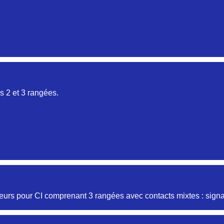
Aucune pièce disponible pour cette série pour le mome
Aucune pièce disponible pour cette série pour le mome
DIAGONALE REF HJY849132015K
 2 et 3 rangées.
32015
Aucune pièce disponible pour cette série pour le mome
Aucune pièce disponible pour cette série pour le mome
1 13 20 23
R
Aucune pièce disponible pour cette série pour le mome
Aucune pièce disponible pour cette série pour le moment
 13 40 23
urs pour CI comprenant 3 rangées avec contacts mixtes : signal
Aucune pièce disponible pour cette série pour le mome