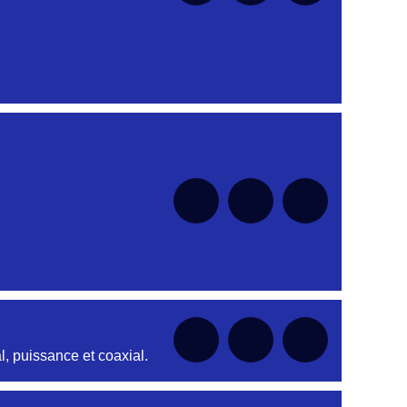
nt
nt
nt
nt
nt
, puissance et coaxial.
nt