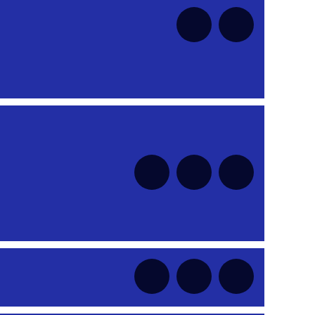
nt
nt
nt