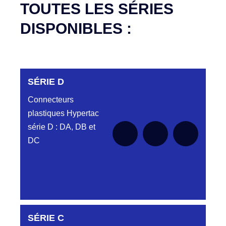
TOUTES LES SÉRIES
DISPONIBLES :
SÉRIE D
Connecteurs
plastiques Hypertac
série D : DA, DB et
DC
DC6122340N
SÉRIE C
D03EC612MT CONNECTEUR NOIR