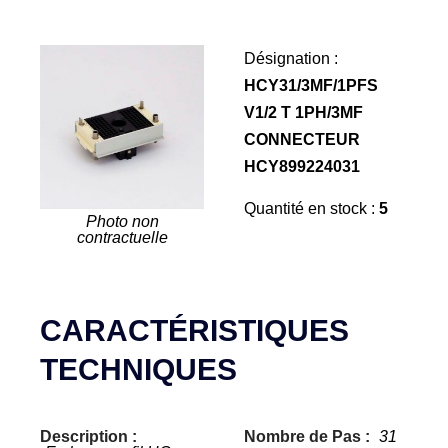
Désignation :
HCY31/3MF/1PFS
V1/2 T 1PH/3MF
CONNECTEUR
HCY899224031
Quantité en stock :
5
Photo non
contractuelle
CARACTÉRISTIQUES
TECHNIQUES
Description :
Nombre de Pas :
31