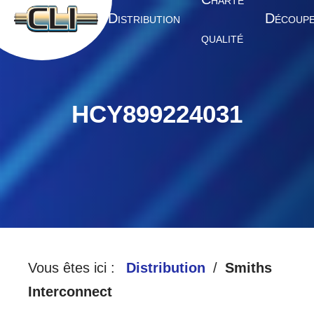
HARTE
A
D
D
CCUEIL
ISTRIBUTION
ÉCOUP
QUALITÉ
HCY899224031
Vous êtes ici :
Distribution
Smiths
Interconnect