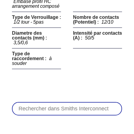
Embase profil HC
arrangement composé
Type de Verrouillage :
Nombre de contacts
1/2 tour - 5pas
(Potentiel) :
12/10
Diametre des
Intensité par contacts
contacts (mm) :
(A) :
50/5
3,5/0,6
Type de
raccordement :
à
souder