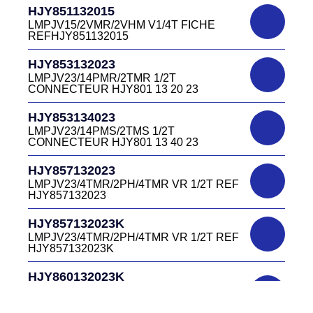
HJR501122027
CONNECTEUR DC415 13 40W
HJY851132015
LMPJV27 /53868/24PFR FICHE
LMPJV15/2VMR/2VHM V1/4T FICHE
INVERSEE HJR501 12 20 27
REFHJY851132015
DC4152240B
D03EC415F BLEU CONNECTEUR
HJR501124015
HJY853132023
DC415 22 40B
LMPJV15/53868/12PFS FICHE
LMPJV23/14PMR/2TMR 1/2T
INVERSEE HJR501124015
CONNECTEUR HJY801 13 20 23
DC0321240B
D03P32FT CONNECTEUR BLEU DC032
HJR501124019
HJY853134023
12 40 B
LMPJV19/53868/16PFS FICHE
LMPJV23/14PMS/2TMS 1/2T
INVERSEE HJR501124019
CONNECTEUR HJY801 13 40 23
DC0321240J
D03P32FT CONNECTEUR JAUNE
HJR501232015
HJY857132023
DC032 12 40 J
LMEJV15 /53868/12PMR EMBASE
LMPJV23/4TMR/2PH/4TMR VR 1/2T REF
INVERSEE HJR501 23 20 15
HJY857132023
DC0321240N
D03P32FT CONNECTEUR NOIR DC032
HJR501232027
HJY857132023K
12 40N
LMEJV27 /53868/24PMR EMBASE
LMPJV23/4TMR/2PH/4TMR VR 1/2T REF
INVERSEE HJR501 23 20 27
HJY857132023K
DC0321240O
D03P32FT CONNECTEUR ORANGE
HJR501234015
HJY860132023K
DC032 12 40 O
LMEJV15/53868/12PMS/ EMBASE
HJY23/4TMR/2PFR/4TMR VR 1/2T
INVERSEE REF HJR501 23 40 15
CODEURS DIAGONALE REF
DC0321240R
HJY860132023K