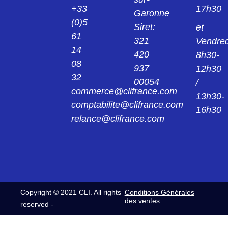
+33
17h30
Garonne
(0)5
Siret:
et
61
321
Vendred
14
420
8h30-
08
937
12h30
32
00054
/
commerce@clifrance.com
13h30-
comptabilite@clifrance.com
16h30
relance@clifrance.com
Copyright © 2021 CLI. All rights
Conditions Générales
des ventes
reserved -