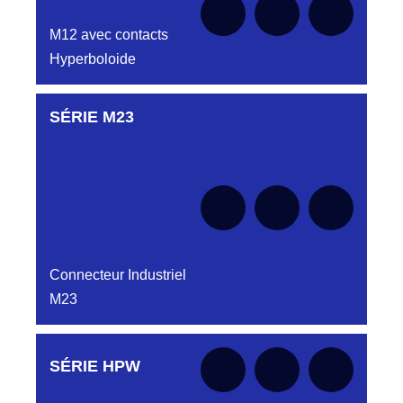
M12 avec contacts
Hyperboloide
SÉRIE M23
Aucune pièce disponible pour cette série pour
le moment
Connecteur Industriel
M23
Aucune pièce disponible pour cette série pour
SÉRIE HPW
le moment