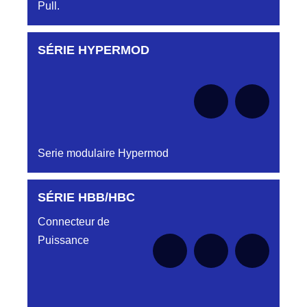
Pull.
SÉRIE HYPERMOD
Aucune pièce disponible pour cette série pour
le moment
Serie modulaire Hypermod
SÉRIE HBB/HBC
Aucune pièce disponible pour cette série pour
le moment
Connecteur de
Puissance