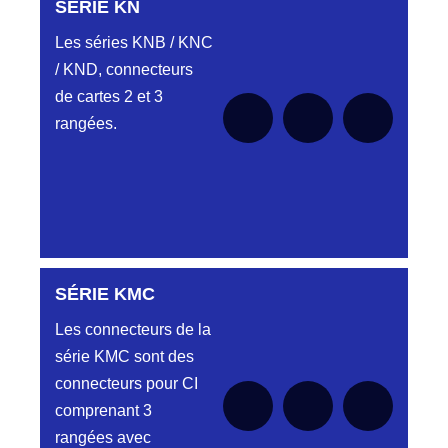
SÉRIE-CS
SÉRIE KN
pour le moment
Les séries KNB / KNC
/ KND, connecteurs
Aucune pièce disponible pour cette série
de cartes 2 et 3
pour le moment
rangées.
SÉRIE KMC
Aucune pièce disponible pour cette série pour
le moment
Les connecteurs de la
série KMC sont des
connecteurs pour CI
comprenant 3
rangées avec