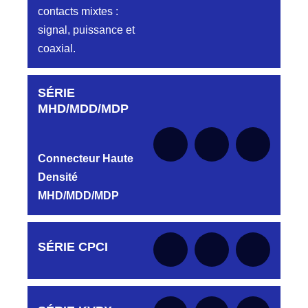
contacts mixtes :
signal, puissance et
coaxial.
SÉRIE
Aucune pièce disponible pour cette série pour
le moment
MHD/MDD/MDP
Connecteur Haute
Densité
MHD/MDD/MDP
Aucune pièce disponible pour cette série pour
SÉRIE CPCI
le moment
Aucune pièce disponible pour cette série pour