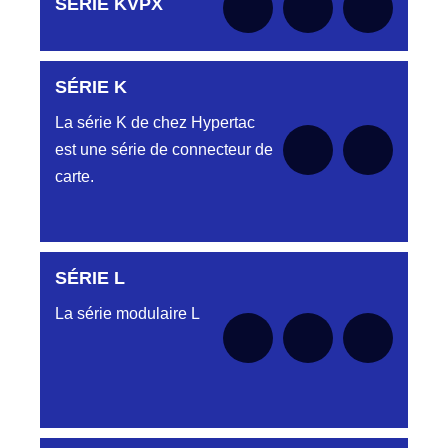
SÉRIE KVPX
le moment
SÉRIE K
Aucune pièce disponible pour cette série pour
le moment
La série K de chez Hypertac
est une série de connecteur de
carte.
SÉRIE L
Aucune pièce disponible pour cette série pour
le moment
La série modulaire L