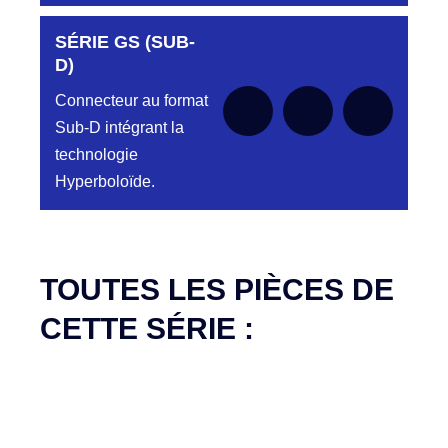
SÉRIE GS (SUB-
Aucune pièce disponible pour cette série pour
le moment
D)
Connecteur au format
Sub-D intégrant la
technologie
Hyperboloïde.
Aucune pièce disponible pour cette série pour
le moment
TOUTES LES PIÈCES DE
CETTE SÉRIE :