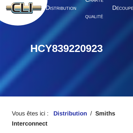
HARTE
A
D
D
CCUEIL
ISTRIBUTION
ÉCOUP
QUALITÉ
HCY839220923
Vous êtes ici :
Distribution
Smiths
Interconnect