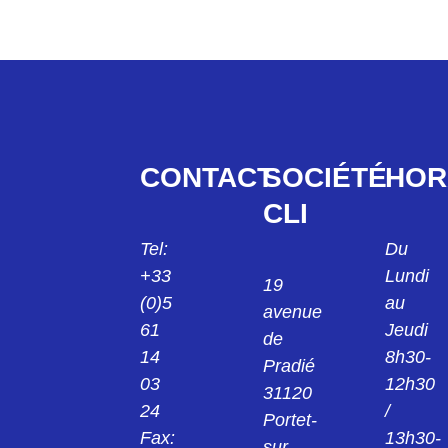
CONTACT
SOCIÉTÉ
HOR
CLI
Tel:
Du
+33
Lundi
19
(0)5
au
avenue
61
Jeudi
de
14
8h30-
Pradié
03
12h30
31120
24
/
Portet-
Fax:
13h30-
sur-