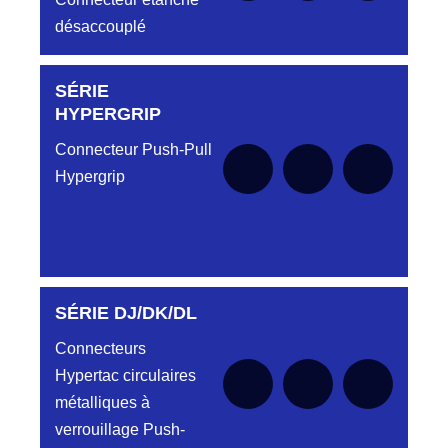
désaccouplé
SÉRIE
Aucune pièce disponible pour cette série pour
le moment
HYPERGRIP
Connecteur Push-Pull
Hypergrip
SÉRIE DJ/DK/DL
Aucune pièce disponible pour cette série pour
le moment
Connecteurs
Hypertac circulaires
métalliques à
verrouillage Push-