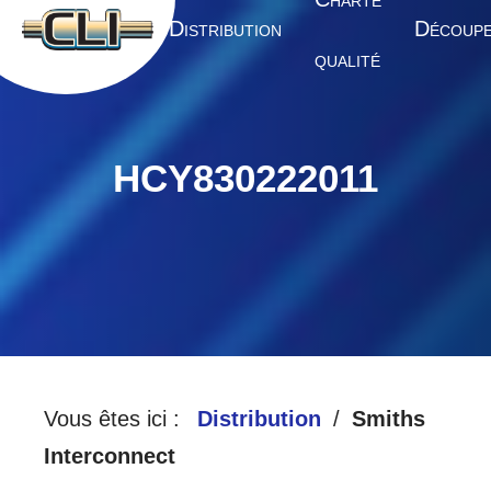
HARTE
A
D
D
CCUEIL
ISTRIBUTION
ÉCOUP
QUALITÉ
HCY830222011
Vous êtes ici :
Distribution
Smiths
Interconnect