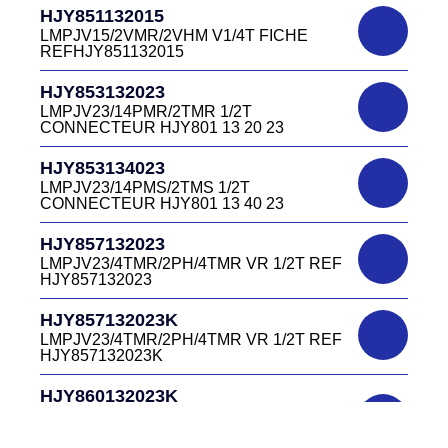
HJR501122027
CONNECTEUR DC415 13 40W
HJY851132015
LMPJV27 /53868/24PFR FICHE
LMPJV15/2VMR/2VHM V1/4T FICHE
INVERSEE HJR501 12 20 27
REFHJY851132015
DC4152240B
D03EC415F BLEU CONNECTEUR
HJR501124015
HJY853132023
DC415 22 40B
LMPJV15/53868/12PFS FICHE
LMPJV23/14PMR/2TMR 1/2T
INVERSEE HJR501124015
CONNECTEUR HJY801 13 20 23
DC0321240B
D03P32FT CONNECTEUR BLEU DC032
HJR501124019
HJY853134023
12 40 B
LMPJV19/53868/16PFS FICHE
LMPJV23/14PMS/2TMS 1/2T
INVERSEE HJR501124019
CONNECTEUR HJY801 13 40 23
DC0321240J
D03P32FT CONNECTEUR JAUNE
HJR501232015
HJY857132023
DC032 12 40 J
LMEJV15 /53868/12PMR EMBASE
LMPJV23/4TMR/2PH/4TMR VR 1/2T REF
INVERSEE HJR501 23 20 15
HJY857132023
DC0321240N
D03P32FT CONNECTEUR NOIR DC032
HJR501232027
HJY857132023K
12 40N
LMEJV27 /53868/24PMR EMBASE
LMPJV23/4TMR/2PH/4TMR VR 1/2T REF
INVERSEE HJR501 23 20 27
HJY857132023K
DC0321240O
D03P32FT CONNECTEUR ORANGE
HJR501234015
HJY860132023K
DC032 12 40 O
LMEJV15/53868/12PMS/ EMBASE
HJY23/4TMR/2PFR/4TMR VR 1/2T
INVERSEE REF HJR501 23 40 15
CODEURS DIAGONALE REF
DC0321240R
HJY860132023K