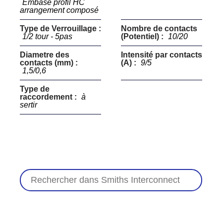
Embase profil HC
arrangement composé
Type de Verrouillage :
Nombre de contacts
1/2 tour - 5pas
(Potentiel) :
10/20
Diametre des
Intensité par contacts
contacts (mm) :
(A) :
9/5
1,5/0,6
Type de
raccordement :
à
sertir