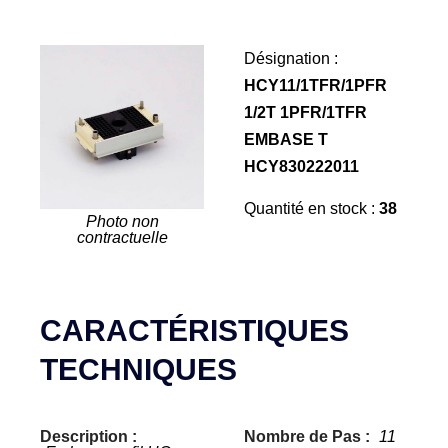
Désignation :
HCY11/1TFR/1PFR
1/2T 1PFR/1TFR
EMBASE T
HCY830222011
Quantité en stock :
38
Photo non
contractuelle
CARACTÉRISTIQUES
TECHNIQUES
Description :
Nombre de Pas :
11