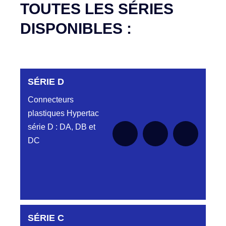
TOUTES LES SÉRIES
DISPONIBLES :
SÉRIE D
Connecteurs
plastiques Hypertac
série D : DA, DB et
DC
DC6122340N
SÉRIE C
D03EC612MT CONNECTEUR NOIR