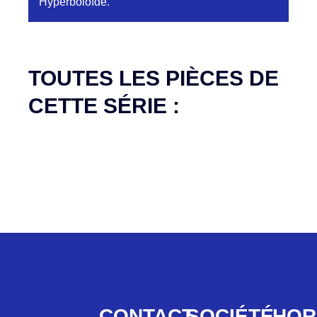
Hyperboloïde.
Aucune pièce disponible pour cette série pour
le moment
TOUTES LES PIÈCES DE
CETTE SÉRIE :
CONTACT
SOCIÉTÉ
HOR