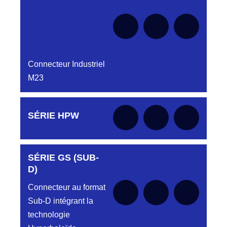
Connecteur Industriel
M23
Aucune pièce disponible pour cette série pour
SÉRIE HPW
le moment
SÉRIE GS (SUB-
Aucune pièce disponible pour cette série pour
le moment
D)
Connecteur au format
Sub-D intégrant la
technologie