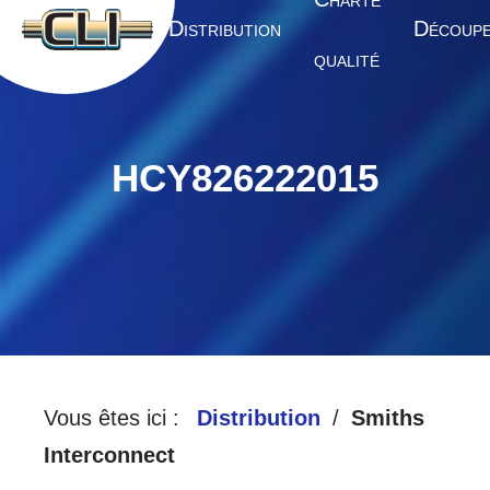
HARTE
A
D
D
CCUEIL
ISTRIBUTION
ÉCOUP
QUALITÉ
HCY826222015
Vous êtes ici :
Distribution
Smiths
Interconnect