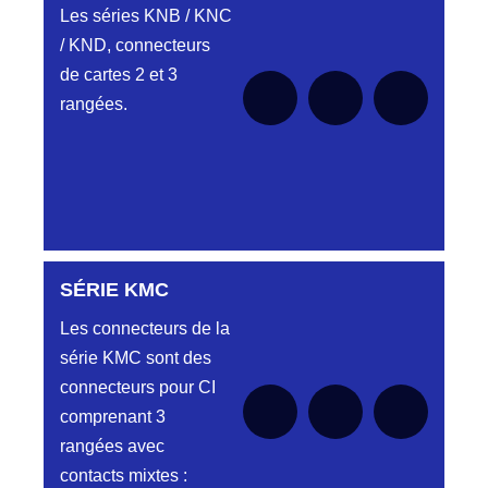
HJ
Les séries KNB / KNC
Embases et
/ KND, connecteurs
Aucune pièce disponible pour cette série
fiches simple
pour le moment
de cartes 2 et 3
rangée.
rangées.
PROFIL HH
Aucune pièce disponible pour cette série
pour le moment
Embase et
Fiche « plat
flottant »
SÉRIE KMC
Aucune pièce disponible pour cette série pour
le moment
Les connecteurs de la
PROFILS HL-
Aucune pièce disponible pour cette série
pour le moment
série KMC sont des
HM
connecteurs pour CI
Embase et
comprenant 3
Fiche double
rangées avec
rangées
contacts mixtes :