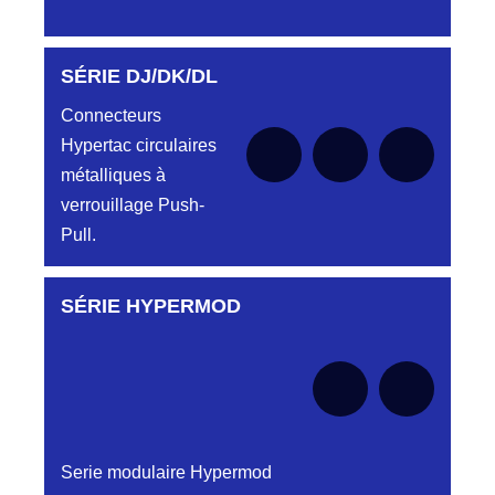
SÉRIE DJ/DK/DL
Aucune pièce disponible pour cette série pour
le moment
Connecteurs
Hypertac circulaires
métalliques à
verrouillage Push-
Pull.
SÉRIE HYPERMOD
Aucune pièce disponible pour cette série pour
le moment
Serie modulaire Hypermod