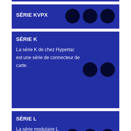
Aucune pièce disponible pour cette série pour
SÉRIE KVPX
le moment
SÉRIE K
Aucune pièce disponible pour cette série pour
le moment
La série K de chez Hypertac
est une série de connecteur de
carte.
SÉRIE L
Aucune pièce disponible pour cette série pour
le moment
La série modulaire L