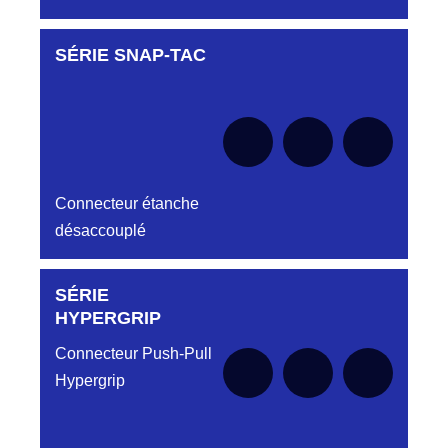
SÉRIE SNAP-TAC
Aucune pièce disponible pour cette série pour
le moment
Connecteur étanche
désaccouplé
SÉRIE
Aucune pièce disponible pour cette série pour
le moment
HYPERGRIP
Connecteur Push-Pull
Hypergrip