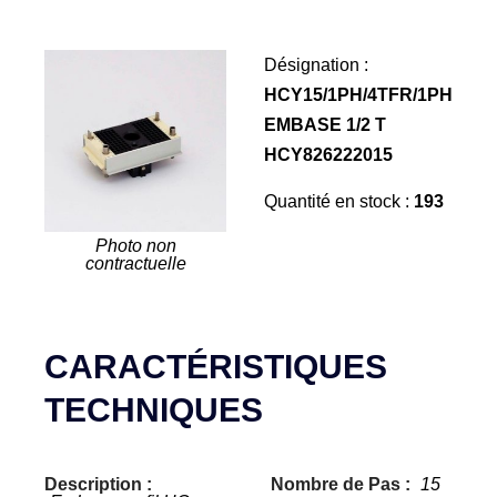
Désignation :
HCY15/1PH/4TFR/1PH
EMBASE 1/2 T
HCY826222015
Quantité en stock :
193
Photo non
contractuelle
CARACTÉRISTIQUES
TECHNIQUES
Description :
Nombre de Pas :
15