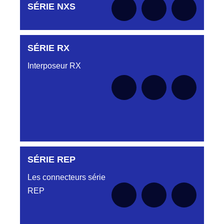
Aucune pièce disponible pour cette série pour
SÉRIE NXS
le moment
SÉRIE RX
Aucune pièce disponible pour cette série pour
le moment
Interposeur RX
SÉRIE REP
Aucune pièce disponible pour cette série pour
le moment
Les connecteurs série
REP