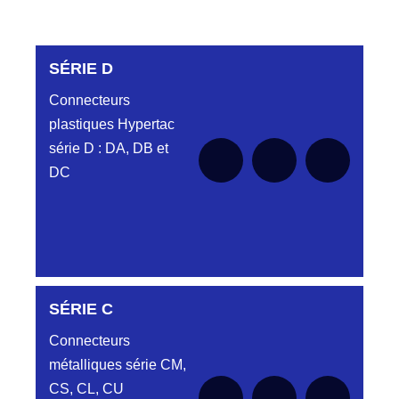
SÉRIE D
Connecteurs
plastiques Hypertac
série D : DA, DB et
DC
SÉRIE C
Aucune pièce disponible pour cette série pour
le moment
Connecteurs
métalliques série CM,
CS, CL, CU