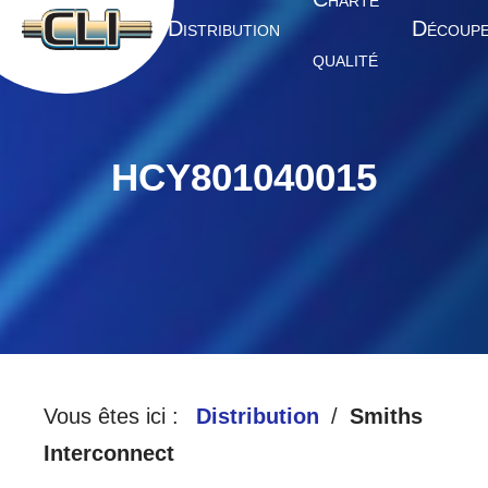
HARTE
A
D
D
CCUEIL
ISTRIBUTION
ÉCOUP
QUALITÉ
HCY801040015
Vous êtes ici :
Distribution
Smiths
Interconnect