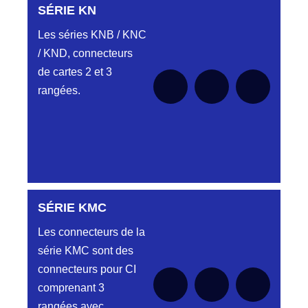
SÉRIE KN
Aucune pièce disponible pour cette série pour
le moment
Les séries KNB / KNC
/ KND, connecteurs
de cartes 2 et 3
rangées.
SÉRIE KMC
Aucune pièce disponible pour cette série pour
le moment
Les connecteurs de la
série KMC sont des
connecteurs pour CI
comprenant 3
rangées avec