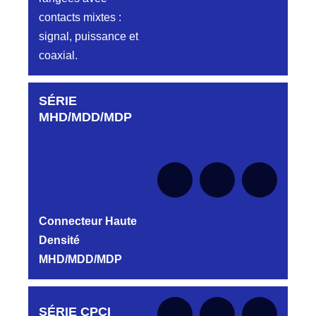
contacts mixtes :
signal, puissance et
coaxial.
SÉRIE
Aucune pièce disponible pour cette série pour
le moment
MHD/MDD/MDP
Connecteur Haute
Densité
MHD/MDD/MDP
Aucune pièce disponible pour cette série pour
SÉRIE CPCI