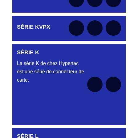
le moment
Aucune pièce disponible pour cette série pour
SÉRIE KVPX
le moment
SÉRIE K
Aucune pièce disponible pour cette série pour
le moment
La série K de chez Hypertac
est une série de connecteur de
carte.
SÉRIE L
Aucune pièce disponible pour cette série pour