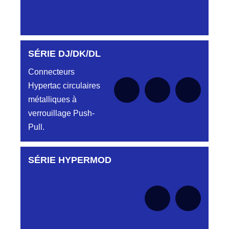
SÉRIE DJ/DK/DL
Aucune pièce disponible pour cette série pour
le moment
Connecteurs
Hypertac circulaires
métalliques à
verrouillage Push-
Pull.
SÉRIE HYPERMOD
Aucune pièce disponible pour cette série pour
le moment