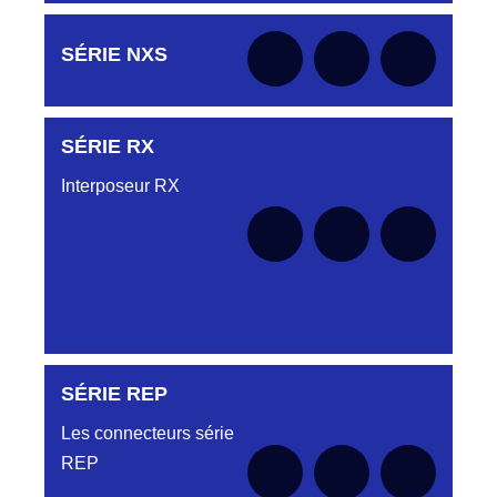
Aucune pièce disponible pour cette série pour
SÉRIE NXS
le moment
SÉRIE RX
Aucune pièce disponible pour cette série pour
le moment
Interposeur RX
SÉRIE REP
Aucune pièce disponible pour cette série pour
le moment
Les connecteurs série
REP