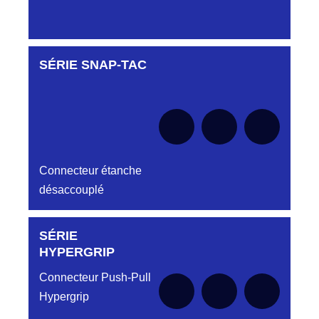
SÉRIE SNAP-TAC
Aucune pièce disponible pour cette série pour
le moment
Connecteur étanche
désaccouplé
SÉRIE
Aucune pièce disponible pour cette série pour
le moment
HYPERGRIP
Connecteur Push-Pull
Hypergrip