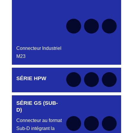
le moment
Connecteur Industriel
M23
Aucune pièce disponible pour cette série pour
SÉRIE HPW
le moment
SÉRIE GS (SUB-
Aucune pièce disponible pour cette série pour
le moment
D)
Connecteur au format
Sub-D intégrant la