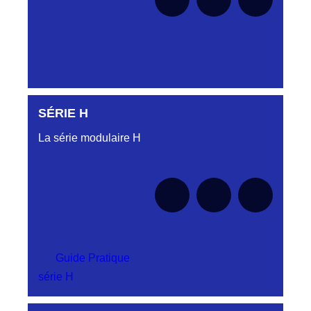
SÉRIE H
Aucune pièce disponible pour cette série pour
le moment
La série modulaire H
Guide Pratique
série H