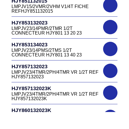
HJY851132015
LMPJV27 /53868/24PFR FICHE
LMPJV15/2VMR/2VHM V1/4T FICHE
INVERSEE HJR501 12 20 27
REFHJY851132015
DC4152240B
D03EC415F BLEU CONNECTEUR
HJR501124015
HJY853132023
DC415 22 40B
LMPJV15/53868/12PFS FICHE
LMPJV23/14PMR/2TMR 1/2T
INVERSEE HJR501124015
CONNECTEUR HJY801 13 20 23
DC0321240B
D03P32FT CONNECTEUR BLEU DC032
HJR501124019
HJY853134023
12 40 B
LMPJV19/53868/16PFS FICHE
LMPJV23/14PMS/2TMS 1/2T
INVERSEE HJR501124019
CONNECTEUR HJY801 13 40 23
DC0321240J
D03P32FT CONNECTEUR JAUNE
HJR501232015
HJY857132023
DC032 12 40 J
LMEJV15 /53868/12PMR EMBASE
LMPJV23/4TMR/2PH/4TMR VR 1/2T REF
INVERSEE HJR501 23 20 15
HJY857132023
DC0321240N
D03P32FT CONNECTEUR NOIR DC032
HJR501232027
HJY857132023K
12 40N
LMEJV27 /53868/24PMR EMBASE
LMPJV23/4TMR/2PH/4TMR VR 1/2T REF
INVERSEE HJR501 23 20 27
HJY857132023K
DC0321240O
D03P32FT CONNECTEUR ORANGE
HJR501234015
HJY860132023K
DC032 12 40 O
LMEJV15/53868/12PMS/ EMBASE
HJY23/4TMR/2PFR/4TMR VR 1/2T
INVERSEE REF HJR501 23 40 15
CODEURS DIAGONALE REF
DC0321240R
HJY860132023K
D03P32FT CONNECTEUR ROUGE