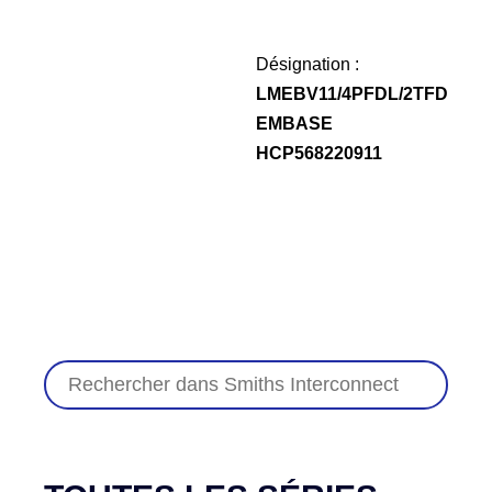
Désignation :
LMEBV11/4PFDL/2TFD
EMBASE
HCP568220911