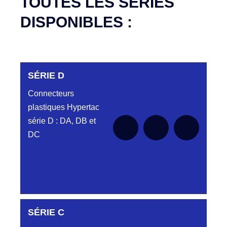
TOUTES LES SÉRIES
DISPONIBLES :
SÉRIE D
Connecteurs
plastiques Hypertac
série D : DA, DB et
DC
DC6122340N
SÉRIE C
D03EC612MT CONNECTEUR NOIR
DC612 23 40 N