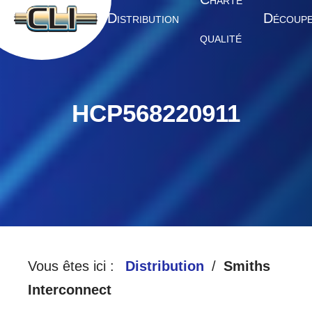
HARTE
A
D
D
CCUEIL
ISTRIBUTION
ÉCOUP
QUALITÉ
HCP568220911
Vous êtes ici :
Distribution
Smiths
Interconnect