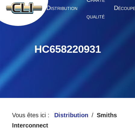
HARTE
A
D
D
CCUEIL
ISTRIBUTION
ÉCOUP
QUALITÉ
HC658220931
Vous êtes ici :
Distribution
Smiths
Interconnect