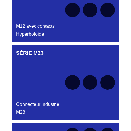
M12 avec contacts
Hyperboloide
SÉRIE M23
Aucune pièce disponible pour cette série pour
le moment
Connecteur Industriel
M23