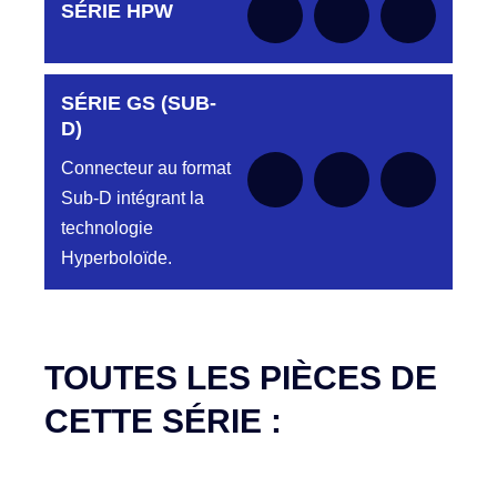
Aucune pièce disponible pour cette série pour
SÉRIE HPW
le moment
SÉRIE GS (SUB-
Aucune pièce disponible pour cette série pour
le moment
D)
Connecteur au format
Sub-D intégrant la
technologie
Hyperboloïde.
Aucune pièce disponible pour cette série pour
le moment
TOUTES LES PIÈCES DE
CETTE SÉRIE :