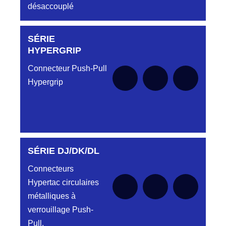
désaccouplé
SÉRIE
Aucune pièce disponible pour cette série pour
le moment
HYPERGRIP
Connecteur Push-Pull
Hypergrip
SÉRIE DJ/DK/DL
Aucune pièce disponible pour cette série pour
le moment
Connecteurs
Hypertac circulaires
métalliques à
verrouillage Push-
Pull.