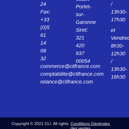
24
/
Portet-
Fax:
13h30-
sur-
+33
17h30
Garonne
(0)5
Siret:
et
61
321
Vendred
14
420
8h30-
08
937
12h30
32
00054
/
commerce@clifrance.com
13h30-
comptabilite@clifrance.com
16h30
relance@clifrance.com
Copyright © 2021 CLI. All rights
Conditions Générales
des ventes