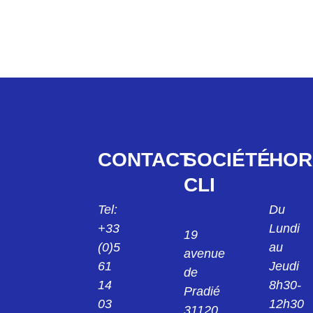
CONTACT
SOCIÉTÉ
HOR
CLI
Tel:
Du
+33
Lundi
19
(0)5
au
avenue
61
Jeudi
de
14
8h30-
Pradié
03
12h30
31120