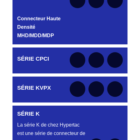
Connecteur Haute
Densité
MHD/MDD/MDP
Aucune pièce disponible pour cette série
Aucune pièce disponible pour cette série pour
pour le moment
SÉRIE CPCI
le moment
Aucune pièce disponible pour cette série pour
SÉRIE KVPX
le moment
SÉRIE K
Aucune pièce disponible pour cette série pour
le moment
La série K de chez Hypertac
est une série de connecteur de