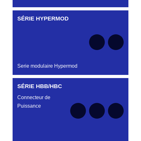
SÉRIE HYPERMOD
Aucune pièce disponible pour cette série pour
le moment
Serie modulaire Hypermod
SÉRIE HBB/HBC
Aucune pièce disponible pour cette série pour
le moment
Connecteur de
Puissance