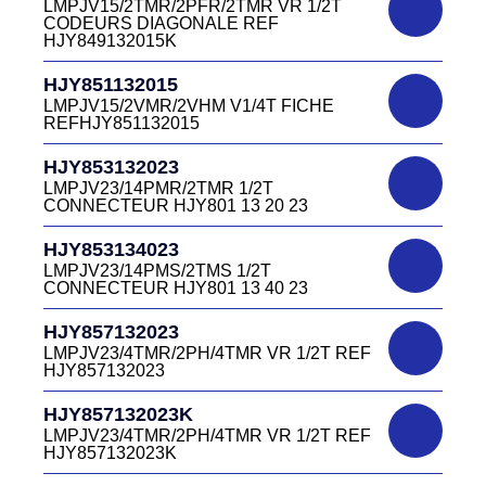
13 40V
LMPJV15/2TMR/2PFR/2TMR VR 1/2T
LMEJV15/53868/NUE REF HJR500 04 00
CODEURS DIAGONALE REF
15
HJY849132015K
DC4151340W
HJR501122027
CONNECTEUR DC415 13 40W
HJY851132015
LMPJV27 /53868/24PFR FICHE
LMPJV15/2VMR/2VHM V1/4T FICHE
INVERSEE HJR501 12 20 27
REFHJY851132015
DC4152240B
D03EC415F BLEU CONNECTEUR
HJR501124015
HJY853132023
DC415 22 40B
LMPJV15/53868/12PFS FICHE
LMPJV23/14PMR/2TMR 1/2T
INVERSEE HJR501124015
CONNECTEUR HJY801 13 20 23
DC0321240B
D03P32FT CONNECTEUR BLEU DC032
HJR501124019
HJY853134023
12 40 B
LMPJV19/53868/16PFS FICHE
LMPJV23/14PMS/2TMS 1/2T
INVERSEE HJR501124019
CONNECTEUR HJY801 13 40 23
DC0321240J
D03P32FT CONNECTEUR JAUNE
HJR501232015
HJY857132023
DC032 12 40 J
LMEJV15 /53868/12PMR EMBASE
LMPJV23/4TMR/2PH/4TMR VR 1/2T REF
INVERSEE HJR501 23 20 15
HJY857132023
DC0321240N
D03P32FT CONNECTEUR NOIR DC032
HJR501232027
HJY857132023K
12 40N
LMEJV27 /53868/24PMR EMBASE
LMPJV23/4TMR/2PH/4TMR VR 1/2T REF
INVERSEE HJR501 23 20 27
HJY857132023K
DC0321240O
D03P32FT CONNECTEUR ORANGE
HJR501234015