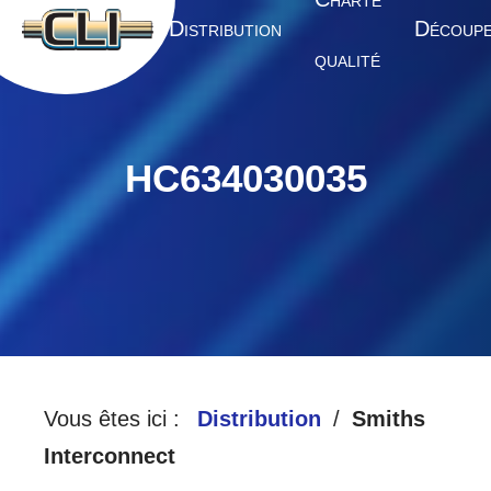
HARTE
A
D
D
CCUEIL
ISTRIBUTION
ÉCOUP
QUALITÉ
HC634030035
Vous êtes ici :
Distribution
Smiths
Interconnect