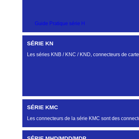
SÉRIE CM
Guide Pratique série H
PROFILS HC-HJ
SÉRIE KN
SÉRIE-CS
Embases et fiches simple rangée.
Les séries KNB / KNC / KND, connecteurs de cartes
PROFIL HH
Embase et Fiche « plat flottant »
PROFILS HL-HM
SÉRIE KMC
Embase et Fiche double rangées
Les connecteurs de la série KMC sont des connecte
AUTRES PROFILS HB-HG-HK-HR...
SÉRIE MHD/MDD/MDP