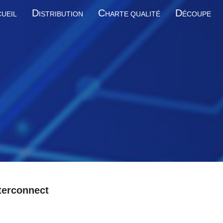
D
C
D
UEIL
ISTRIBUTION
HARTE QUALITÉ
ÉCOUPE
terconnect