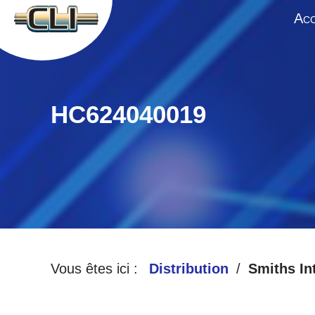
A
CC
HC624040019
Vous êtes ici :
Distribution
Smiths In