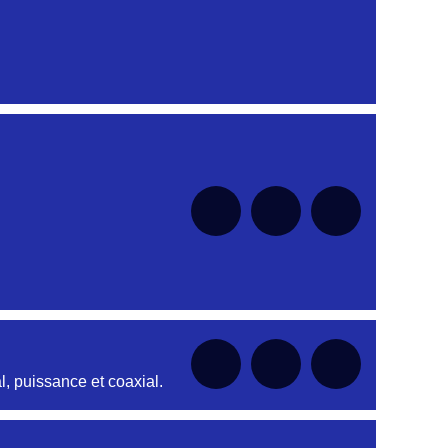
nt
nt
nt
nt
nt
, puissance et coaxial.
nt