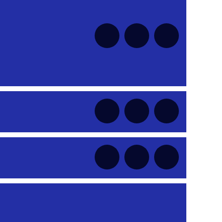
nt
nt