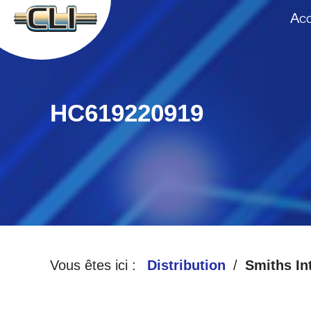
A
CC
HC619220919
Vous êtes ici :
Distribution
Smiths In