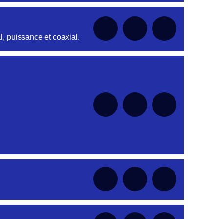
nt
, puissance et coaxial.
nt
nt