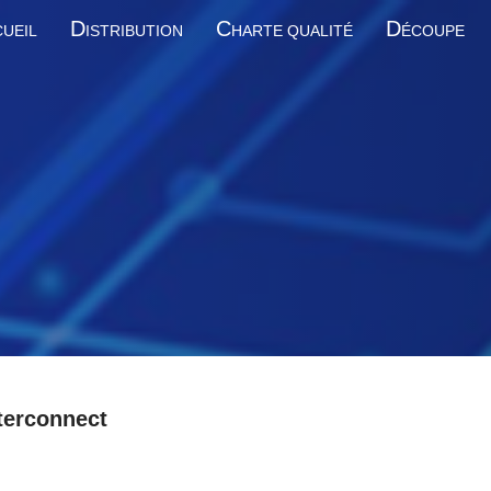
D
C
D
UEIL
ISTRIBUTION
HARTE QUALITÉ
ÉCOUPE
terconnect