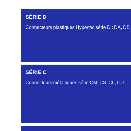
SÉRIE D
Connecteurs plastiques Hypertac série D : DA, DB
DC6122340N
SÉRIE C
D03EC612MT CONNECTEUR NOIR DC612 23 40 
Connecteurs métalliques série CM, CS, CL, CU
DC6122340O
CONNECTEUR ORANGE DC612 23 40O
DC6122340R
CONNECTEUR DC612 23 40 ROUGE