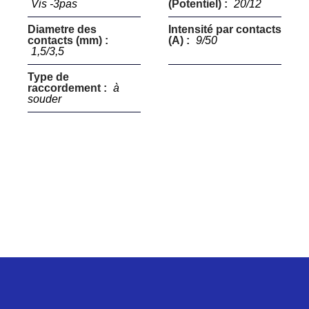
Vis -3pas
(Potentiel) :
20/12
Diametre des
Intensité par contacts
contacts (mm) :
(A) :
9/50
1,5/3,5
Type de
raccordement :
à
souder