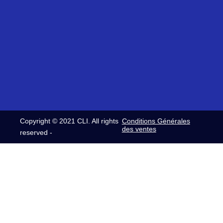
(0)5
Siret:
et
61
321
Vendred
14
420
8h30-
08
937
12h30
32
00054
/
commerce@clifrance.com
13h30-
comptabilite@clifrance.com
16h30
relance@clifrance.com
Copyright © 2021 CLI. All rights
Conditions Générales
des ventes
reserved -