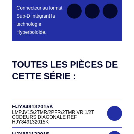
NPJY23/18PMR CONNECTEUR HJY801
13 20 23
Connecteur au format
DC4151340J
Sub-D intégrant la
HJY801132031
CONNECTEUR DC415 13 40J
technologie
LMPJVY31/26PMR VR 1/2T REF
HJY801132031
Hyperboloïde.
DC4151340N
D03P415MT NOIR CONNECTEUR
HJQ501122019
DC415.13.40N
LMPJV19/16PFR FICHE HJQ501122019
Aucune pièce disponible pour cette série pour
le moment
DC4151340O
TOUTES LES PIÈCES DE
CONNECTEUR ORANGE DC415 13 40O
HJQ567122019
LMPJV19/14PFR/1TFR FICHE
CETTE SÉRIE :
DC4151340R
D03P415M CONNECTEUR ROUGE
HJR500030015
DC415 13 40R
LMPJV15/53868/NUE FICHE INVERSEE
HJR500 03 00 15
DC4151340V
HJY849132015K
D03P415M CONNECTEUR VERT DC415
HJR500040015
13 40V
LMPJV15/2TMR/2PFR/2TMR VR 1/2T
LMEJV15/53868/NUE REF HJR500 04 00
CODEURS DIAGONALE REF
15
HJY849132015K
DC4151340W
HJR501122027
CONNECTEUR DC415 13 40W
HJY851132015