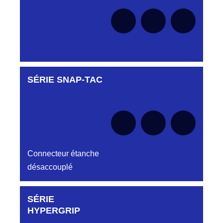
le moment
HJY826132015
DC6121340V
HJY826132023
CONNECTEUR DC6121340V VERT
HJY23/16PMR/2PH VR 1/2T REF
HJY826132023
DC6121340W
D03P612MT CONNECTEUR
HJY827132011
DC6121340W BLANC
LMPJV11/ 4PMR/2PH VR 1/2T FICHE
SÉRIE SNAP-TAC
Aucune pièce disponible pour cette série pour
HJY827132011
le moment
DC6122240B
HJY828122039
CONNECTEUR DC6122240B BLEU
LMPJVY39/30FFR/4PH REF
HJY828122039
DC6122240N
D03EC612FT CONNECTEUR NOIR
HJY829132031
DC612 22 40N
HJY31/6TMR/2PH/6TMR VR 1/2T REF
Connecteur étanche
HJY829132031
désaccouplé
DC6122240O
HJY830132011
CONNECTEUR DC6122240O ORANGE
LMPJV11 /1TMR/1PMR V 1/2T
1PMR/1TMR CONNECTEUR
SÉRIE
Aucune pièce disponible pour cette série pour
HJY830132011
DC6122240R
le moment
HYPERGRIP
CONNECTEUR DC612 22 40 ROUGE
HJY831134039