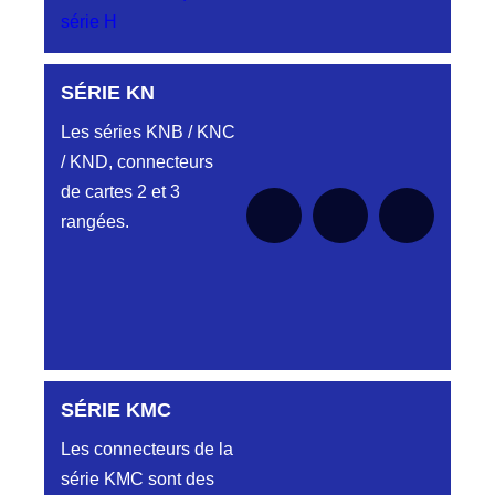
série H
DC4152240N
SÉRIE DA
D03EC415FT NOIR CONNECTEUR
Aucune pièce disponible pour cette série
DC415.22.40N
HJY849132015K
SÉRIE-CS
pour le moment
SÉRIE KN
LMPJV15/2TMR/2PFR/2TMR VR 1/2T
CODEURS DIAGONALE REF
DC4152240O
Aucune pièce disponible pour cette série
Les séries KNB / KNC
HJY849132015K
SÉRIE DB
pour le moment
CONNECTEUR DC4152240O ORANGE
/ KND, connecteurs
Aucune pièce disponible pour cette série
HJY851132015
pour le moment
de cartes 2 et 3
DC4152240R
LMPJV15/2VMR/2VHM V1/4T FICHE
REFHJY851132015
D03EC415F ROUGE CONNECTEUR
rangées.
Aucune pièce disponible pour cette série
SÉRIE DC
DC415 22 40R
pour le moment
HJY853132023
LMPJV23/14PMR/2TMR 1/2T
DC4152240V
CONNECTEUR HJY801 13 20 23
CONNECTEUR DC4152240V VERT
Aucune pièce disponible pour cette série
HJY853134023
pour le moment
LMPJV23/14PMS/2TMS 1/2T
DC4152240W
CONNECTEUR HJY801 13 40 23
CONNECTEUR DC415 22 40W
SÉRIE KMC
Aucune pièce disponible pour cette série pour
HJY857132023
le moment
DC4152340B
Les connecteurs de la
LMPJV23/4TMR/2PH/4TMR VR 1/2T REF
D03EC415MT CONNECTEUR
HJY857132023
série KMC sont des
DC4152340B