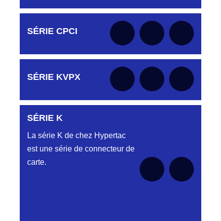
FICHE HJY928132035
PROFILS HL-
Aucune pièce disponible pour cette série
pour le moment
HJY801132035
HM
DC4153340J
Aucune pièce disponible pour cette série pour
LMPJV35/30PMR 1/2T FICHE
CONNECTEUR DC4153340J
SÉRIE CPCI
le moment
HJY801132035
Embase et
Fiche double
DC4153340N
HJY801134015
rangées
CONNECTEUR DC4153340N
LMPJV15/10PMS 1/2T CONNECTEUR
Aucune pièce disponible pour cette série pour
HJY801 13 40 15
SÉRIE KVPX
le moment
DC4153340O
AUTRES PROFILS
Aucune pièce disponible pour cette série
HJY801134039
CONNECTEUR DC4153340O ORANGE
pour le moment
HB-HG-HK-HR...
LMPJVY39/34PMS REF HJY828124039
SÉRIE K
Aucune pièce disponible pour cette série pour
Embase et Fiche simple
le moment
DC6121240B
HJY803030023
La série K de chez Hypertac
rangée
CONNECTEUR DC612 12 40 BLEU
HJY23/ 6CH V1/2 REF HJY803030023
est une série de connecteur de
carte.
DC6121240J
HJY816030015
MODULES ET
Aucune pièce disponible pour cette série
CONNECTEUR NOIR DC612 12 40J
LMPJV15/10HE V1/4T FICHE REF
pour le moment
CONTACTS
HJY816030015
DC6121240N
HJY816060015
D03P612FT CONNECTEUR NOIR DC612
LMEPJV15/10FH 1/2T CONNECTEUR
12 40N