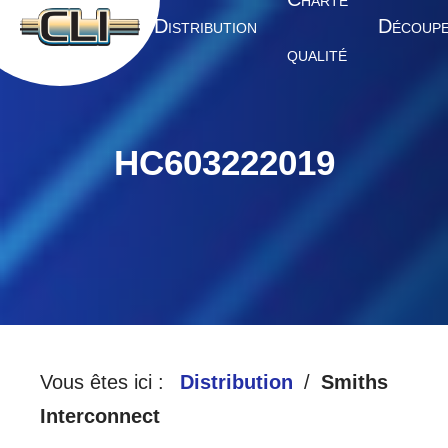
HARTE
A
D
D
CCUEIL
ISTRIBUTION
ÉCOUP
QUALITÉ
HC603222019
Vous êtes ici :
Distribution
Smiths
Interconnect