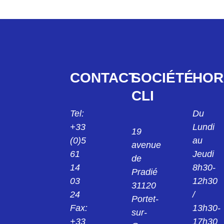
DC032 12 40R
LMEJV27/53868/24PMY EMBASE
HJY863132023
INVERSEE HJR501235127
LMPJVY23/1PMR/8TMR/1PMR V1/2T
DC0321240V
5PAS CONNECTEUR HJY863132023
D03P32FT VERT CONNECTEUR DC032
HJR502030015
12 40 V
LMPJV15/53868/6TH FICHE INVERSEE
HJY899134031
HJR502 03 00 15
HJY31/3MM/1PMS V1/2 T 1PH/3MM
DC0321240W
CONNECTEUR HJY899134031
D03P32FT BLANC CONNECTEUR
HJR502040015
CONTACT
SOCIÉTÉ
HOR
DC032 12 40 W
LMEJV15/53868/6TH/ REF HJR502 04 00
HJY901132031
CLI
15
LMPJVY31/22PMR/2TMR VR 1/2T REF
DC0321340B
HJY901132031
D03P032M BLEU CONNECTEUR DC032
HJR502122027
Tel:
Du
13 40B
LMPJV27/53868/12TFR REF
HJY928132035
+33
Lundi
HJR502122027
19
HJY/2VMR/10PMR/T5/11PMR/2TMR 1/2T
(0)5
au
DC0321340J
FICHE HJY928132035
avenue
HJR502122039
CONNECTEUR DC0321340J JAUNE
61
Jeudi
de
LMPJV39/53868/18TFR FICHE
HJY801132035
14
8h30-
INVERSEE HJR502122039
Pradié
LMPJV35/30PMR 1/2T FICHE
DC0321340N
03
12h30
HJY801132035
31120
D03P32MT CONNECTEUR DC0321340N
HJR502232027
24
/
Portet-
LMEJV27/53868/12TMR REF
HJY801134015
HJR502232027
Fax:
13h30-
LMPJV15/10PMS 1/2T CONNECTEUR
sur-
DC0321340O
HJY801 13 40 15
+33
17h30