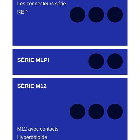
HJY800030019
Les connecteurs série
REP
DC0323240R
HJY800030023
CONNECTEUR DC 032 32 40 R ROUGE
LMPJV23 V1/2T CONNECTEUR HJY800
03 00 23
DC0323340B
HJY800030027
CONNECTEUR DC0323340B BLEU
LMPJV27/NUE V 1/2T CONNECTEUR
HJY800030027
DC0323340N
Aucune pièce disponible pour cette série pour
SÉRIE MLPI
le moment
HJY800030031
D03EP32MT CONNECTEUR DC032 33
40N NOIR
LMPJV31 V1/2T CONNECTEUR HJY800
03 00 31
DC0323340O
SÉRIE M12
Aucune pièce disponible pour cette série pour
HJY800030035
CONNECTEUR DC0323340O ORANGE
le moment
LMPJV35/NUE 1/2T FICHE
HJY800030035
DC0323340R
HJY800030039
CONNECTEUR DC032 3340R ROUGE
LMPJV39 1/2T CONNECTEUR
HJY8000030039
DC4151240B
M12 avec contacts
D03P415FT BLEU CONNECTEUR
HJY801030011
Hyperboloide
DC415.12.40 B