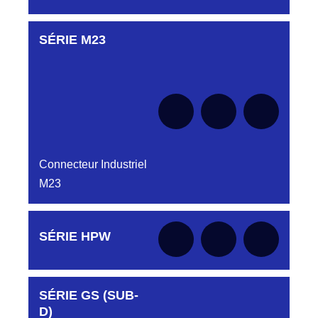
LMPJV11/6PH 1/2T REF HJY801030011
DC4151240J
HJY801030019
SÉRIE M23
Aucune pièce disponible pour cette série pour
CONNECTEUR DC4151240J JAUNE
le moment
LMPJV19 /7PH V 1/2T 7PH
CONNECTEUR HJY801030019
DC4151240N
D03P415FT NOIR CONNECTEUR
HJY801030035
DC415.12.40.N
LMPJVY35/30PH 1/4T FICHE
HJY801030035
DC4151240O
CONNECTEUR ORANGE DC415 12 40O
HJY801132011
Connecteur Industriel
HJY11/6PMR 1/2T REF HJY801132011
M23
DC4151240R
HJY801132015
CONNECTEUR ROUGE DC415 12 40R
NPJY15/10PMR/TH CONNECTEUR
HJY801 13 20 15
Aucune pièce disponible pour cette série pour
SÉRIE HPW
DC4151240V
le moment
D03P415FT VERT CONNECTEUR
HJY801132019
DC415.12.40V
LMPJV19 /14PMR V 1/2T CONNECTEUR
HJY801132019
DC4151340B
SÉRIE GS (SUB-
Aucune pièce disponible pour cette série pour
D03P415M CONNECTEUR BLEU DC415
HJY801132023
le moment
D)
13 40B