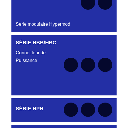
DC0322240R
HJR639230931
CONNECTEUR ROUGE DC032 22 40R
LMEJV31/53868/2MM/10TMR EMBASE
INVERSEE HJR639 23 09 31
Serie modulaire Hypermod
DC0322240V
HJT800030023
CONNECTEUR DC0322240V VERT
LMPJY23 V1/2T COURT CONNECTEUR
SÉRIE HBB/HBC
Aucune pièce disponible pour cette série pour
HJT800 03 00 23
le moment
DC0322240W
Connecteur de
HJT800030031
D03EC32F BLANC CONNECTEUR
LMPJV31 V1/2T COURT CONNECTEUR
Puissance
DC032 22 40W
HJT800 03 00 31
DC0322340B
HJT800030035
CONNECTEUR BLEU DC0322340B
FICHE MALE V 1/2T HJT800030035
DC0322340J
CONNECTEUR JAUNE D03EC32MT
HJT801030019
DC032 23 40 JAUNE
HCT
Aucune pièce disponible pour cette série pour
SÉRIE HPH
le moment
DC0322340N
HJT816030015
D03EC32MT CONNECTEUR
LMPJV15/12 V1/4T FICHE REF
DC032.23.40N