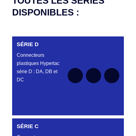
TOUTES LES SÉRIES
DISPONIBLES :
SÉRIE D
Connecteurs
plastiques Hypertac
série D : DA, DB et
DC
DC6122340N
SÉRIE C
D03EC612MT CONNECTEUR NOIR
DC612 23 40 N