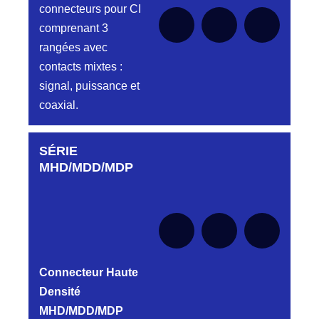
connecteurs pour CI
HJY857132023K
DC4152340J
LMPJV23/4TMR/2PH/4TMR VR 1/2T REF
comprenant 3
D03EC415MT CONNECTEUR
HJY857132023K
DC4152340J
rangées avec
HJY860132023K
contacts mixtes :
DC4152340N
HJY23/4TMR/2PFR/4TMR VR 1/2T
signal, puissance et
D03EC415MT CONNECTEUR
CODEURS DIAGONALE REF
PROFILS HC-
DC4152340N
HJY860132023K
coaxial.
HJ
HJY863132023
DC4152340O
Embases et
LMPJVY23/1PMR/8TMR/1PMR V1/2T
CONNECTEUR ORANGE DC415 23 40O
SÉRIE
Aucune pièce disponible pour cette série pour
5PAS CONNECTEUR HJY863132023
fiches simple
le moment
MHD/MDD/MDP
rangée.
HJY899134031
DC4152340R
HJY31/3MM/1PMS V1/2 T 1PH/3MM
CONNECTEUR ROUGE DC415 23 40R
CONNECTEUR HJY899134031
PROFIL HH
Aucune pièce disponible pour cette série
pour le moment
DC4152340V
HJY901132031
Embase et
CONNECTEUR EMBASE 4 PTS MALES
LMPJVY31/22PMR/2TMR VR 1/2T REF
VERT DC4152340V
HJY901132031
Fiche « plat
Connecteur Haute
flottant »
DC4153240N
Densité
HJY928132035
D03EP415FST CONNECTEUR DC415 32
HJY/2VMR/10PMR/T5/11PMR/2TMR 1/2T
MHD/MDD/MDP
40N