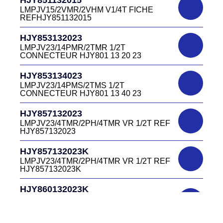
LMPJV27 /53868/24PFR FICHE
LMPJV15/2VMR/2VHM V1/4T FICHE
INVERSEE HJR501 12 20 27
REFHJY851132015
DC4152240B
D03EC415F BLEU CONNECTEUR
HJR501124015
HJY853132023
DC415 22 40B
LMPJV15/53868/12PFS FICHE
LMPJV23/14PMR/2TMR 1/2T
INVERSEE HJR501124015
CONNECTEUR HJY801 13 20 23
DC0321240B
D03P32FT CONNECTEUR BLEU DC032
HJR501124019
HJY853134023
12 40 B
LMPJV19/53868/16PFS FICHE
LMPJV23/14PMS/2TMS 1/2T
INVERSEE HJR501124019
CONNECTEUR HJY801 13 40 23
DC0321240J
D03P32FT CONNECTEUR JAUNE
HJR501232015
HJY857132023
DC032 12 40 J
LMEJV15 /53868/12PMR EMBASE
LMPJV23/4TMR/2PH/4TMR VR 1/2T REF
INVERSEE HJR501 23 20 15
HJY857132023
DC0321240N
D03P32FT CONNECTEUR NOIR DC032
HJR501232027
HJY857132023K
12 40N
LMEJV27 /53868/24PMR EMBASE
LMPJV23/4TMR/2PH/4TMR VR 1/2T REF
INVERSEE HJR501 23 20 27
HJY857132023K
DC0321240O
D03P32FT CONNECTEUR ORANGE
HJR501234015
HJY860132023K
DC032 12 40 O
LMEJV15/53868/12PMS/ EMBASE
HJY23/4TMR/2PFR/4TMR VR 1/2T
INVERSEE REF HJR501 23 40 15
CODEURS DIAGONALE REF
DC0321240R
HJY860132023K
D03P32FT CONNECTEUR ROUGE
HJR501235127