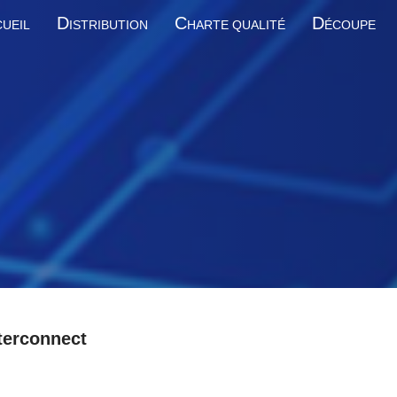
D
C
D
UEIL
ISTRIBUTION
HARTE QUALITÉ
ÉCOUPE
terconnect