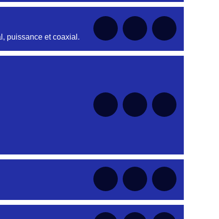
nt
, puissance et coaxial.
nt
nt