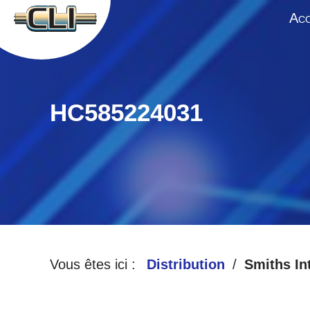
A
CC
HC585224031
Vous êtes ici :
Distribution
Smiths In