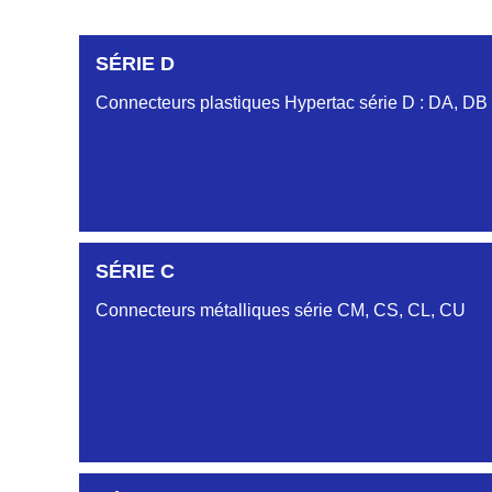
SÉRIE D
Connecteurs plastiques Hypertac série D : DA, DB
DC6122340N
SÉRIE C
D03EC612MT CONNECTEUR NOIR DC612 23 40 
Connecteurs métalliques série CM, CS, CL, CU
DC6122340O
CONNECTEUR ORANGE DC612 23 40O
DC6122340R
CONNECTEUR DC612 23 40 ROUGE