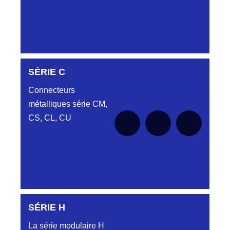
DC6122340N
SÉRIE C
D03EC612MT CONNECTEUR NOIR
DC612 23 40 N
Connecteurs
métalliques série CM,
DC6122340O
CONNECTEUR ORANGE DC612 23 40O
CS, CL, CU
DC6122340R
CONNECTEUR DC612 23 40 ROUGE
DC6123240N
D03EP612FT NOIR CONNECTEUR
DC612.32.40N
SÉRIE H
SÉRIE CL
DC6123340B
La série modulaire H