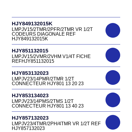
D03P415M CONNECTEUR ROUGE
HJR500030015
DC415 13 40R
LMPJV15/53868/NUE FICHE INVERSEE
HJR500 03 00 15
DC4151340V
HJY849132015K
D03P415M CONNECTEUR VERT DC415
HJR500040015
13 40V
LMPJV15/2TMR/2PFR/2TMR VR 1/2T
LMEJV15/53868/NUE REF HJR500 04 00
CODEURS DIAGONALE REF
15
HJY849132015K
DC4151340W
HJR501122027
CONNECTEUR DC415 13 40W
HJY851132015
LMPJV27 /53868/24PFR FICHE
LMPJV15/2VMR/2VHM V1/4T FICHE
INVERSEE HJR501 12 20 27
REFHJY851132015
DC4152240B
D03EC415F BLEU CONNECTEUR
HJR501124015
HJY853132023
DC415 22 40B
LMPJV15/53868/12PFS FICHE
LMPJV23/14PMR/2TMR 1/2T
INVERSEE HJR501124015
CONNECTEUR HJY801 13 20 23
DC0321240B
D03P32FT CONNECTEUR BLEU DC032
HJR501124019
HJY853134023
12 40 B
LMPJV19/53868/16PFS FICHE
LMPJV23/14PMS/2TMS 1/2T
INVERSEE HJR501124019
CONNECTEUR HJY801 13 40 23
DC0321240J
D03P32FT CONNECTEUR JAUNE
HJR501232015
HJY857132023
DC032 12 40 J
LMEJV15 /53868/12PMR EMBASE
LMPJV23/4TMR/2PH/4TMR VR 1/2T REF
INVERSEE HJR501 23 20 15
HJY857132023
DC0321240N