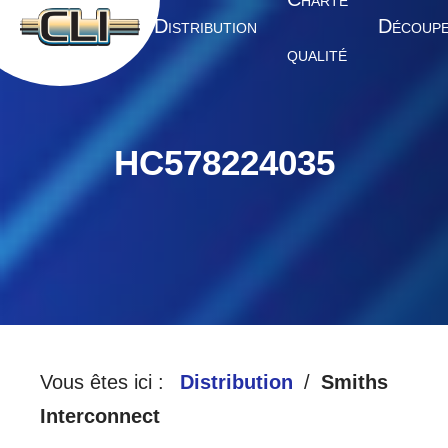
HARTE
A
D
D
CCUEIL
ISTRIBUTION
ÉCOUP
QUALITÉ
HC578224035
Vous êtes ici :
Distribution
Smiths
Interconnect