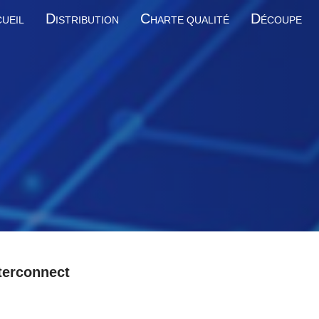
D
C
D
UEIL
ISTRIBUTION
HARTE QUALITÉ
ÉCOUPE
terconnect