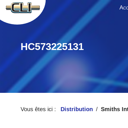
A
CC
HC573225131
Vous êtes ici :
Distribution
Smiths In