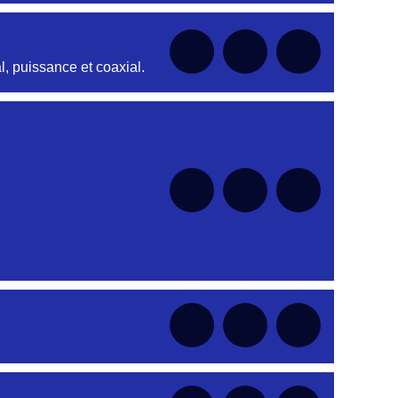
nt
, puissance et coaxial.
nt
nt