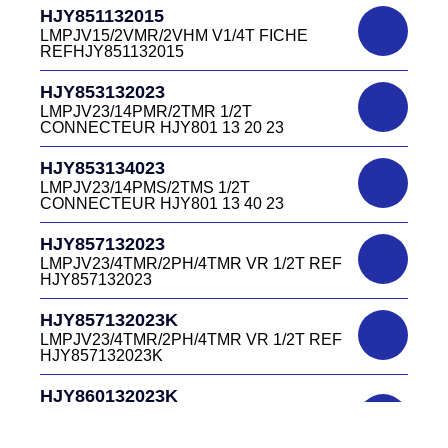
HJR501122027
CONNECTEUR DC415 13 40W
HJY851132015
LMPJV27 /53868/24PFR FICHE
LMPJV15/2VMR/2VHM V1/4T FICHE
INVERSEE HJR501 12 20 27
REFHJY851132015
DC4152240B
D03EC415F BLEU CONNECTEUR
HJR501124015
HJY853132023
DC415 22 40B
LMPJV15/53868/12PFS FICHE
LMPJV23/14PMR/2TMR 1/2T
INVERSEE HJR501124015
CONNECTEUR HJY801 13 20 23
DC0321240B
D03P32FT CONNECTEUR BLEU DC032
HJR501124019
HJY853134023
12 40 B
LMPJV19/53868/16PFS FICHE
LMPJV23/14PMS/2TMS 1/2T
INVERSEE HJR501124019
CONNECTEUR HJY801 13 40 23
DC0321240J
D03P32FT CONNECTEUR JAUNE
HJR501232015
HJY857132023
DC032 12 40 J
LMEJV15 /53868/12PMR EMBASE
LMPJV23/4TMR/2PH/4TMR VR 1/2T REF
INVERSEE HJR501 23 20 15
HJY857132023
DC0321240N
D03P32FT CONNECTEUR NOIR DC032
HJR501232027
HJY857132023K
12 40N
LMEJV27 /53868/24PMR EMBASE
LMPJV23/4TMR/2PH/4TMR VR 1/2T REF
INVERSEE HJR501 23 20 27
HJY857132023K
DC0321240O
D03P32FT CONNECTEUR ORANGE
HJR501234015
HJY860132023K
DC032 12 40 O
LMEJV15/53868/12PMS/ EMBASE
HJY23/4TMR/2PFR/4TMR VR 1/2T
INVERSEE REF HJR501 23 40 15
CODEURS DIAGONALE REF
DC0321240R
HJY860132023K