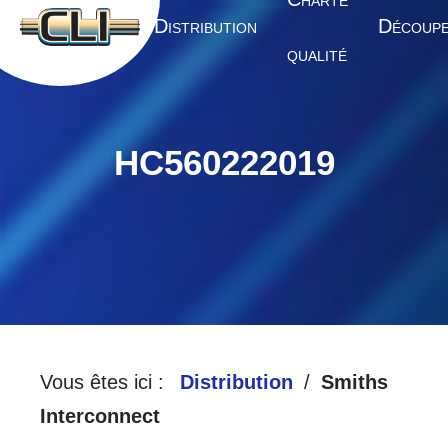
HARTE
A
D
D
CCUEIL
ISTRIBUTION
ÉCOUP
QUALITÉ
HC560222019
Vous êtes ici :
Distribution
Smiths
Interconnect