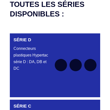
TOUTES LES SÉRIES
DISPONIBLES :
SÉRIE D
Connecteurs
plastiques Hypertac
série D : DA, DB et
DC
DC6122340N
SÉRIE C
D03EC612MT CONNECTEUR NOIR