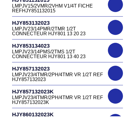
LMPJV27 /53868/24PFR FICHE
LMPJV15/2VMR/2VHM V1/4T FICHE
INVERSEE HJR501 12 20 27
REFHJY851132015
DC4152240B
D03EC415F BLEU CONNECTEUR
HJR501124015
HJY853132023
DC415 22 40B
LMPJV15/53868/12PFS FICHE
LMPJV23/14PMR/2TMR 1/2T
INVERSEE HJR501124015
CONNECTEUR HJY801 13 20 23
DC0321240B
D03P32FT CONNECTEUR BLEU DC032
HJR501124019
HJY853134023
12 40 B
LMPJV19/53868/16PFS FICHE
LMPJV23/14PMS/2TMS 1/2T
INVERSEE HJR501124019
CONNECTEUR HJY801 13 40 23
DC0321240J
D03P32FT CONNECTEUR JAUNE
HJR501232015
HJY857132023
DC032 12 40 J
LMEJV15 /53868/12PMR EMBASE
LMPJV23/4TMR/2PH/4TMR VR 1/2T REF
INVERSEE HJR501 23 20 15
HJY857132023
DC0321240N
D03P32FT CONNECTEUR NOIR DC032
HJR501232027
HJY857132023K
12 40N
LMEJV27 /53868/24PMR EMBASE
LMPJV23/4TMR/2PH/4TMR VR 1/2T REF
INVERSEE HJR501 23 20 27
HJY857132023K
DC0321240O
D03P32FT CONNECTEUR ORANGE
HJR501234015
HJY860132023K
DC032 12 40 O
LMEJV15/53868/12PMS/ EMBASE
HJY23/4TMR/2PFR/4TMR VR 1/2T
INVERSEE REF HJR501 23 40 15
CODEURS DIAGONALE REF
DC0321240R
HJY860132023K
D03P32FT CONNECTEUR ROUGE
HJR501235127