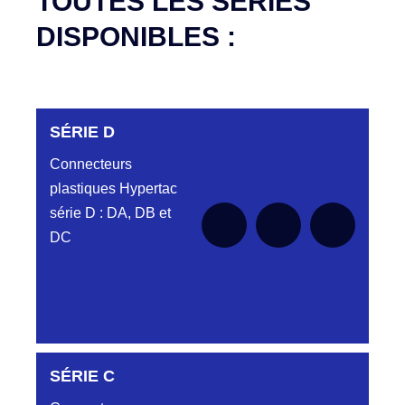
TOUTES LES SÉRIES
DISPONIBLES :
SÉRIE D
Connecteurs
plastiques Hypertac
série D : DA, DB et
DC
DC6122340N
SÉRIE C
D03EC612MT CONNECTEUR NOIR
DC612 23 40 N