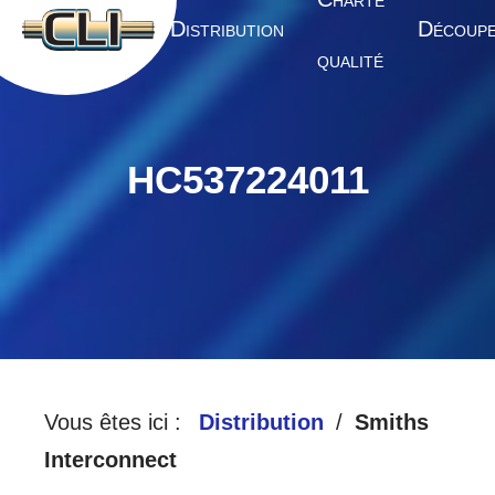
HARTE
A
D
D
CCUEIL
ISTRIBUTION
ÉCOUP
QUALITÉ
HC537224011
Vous êtes ici :
Distribution
Smiths
Interconnect