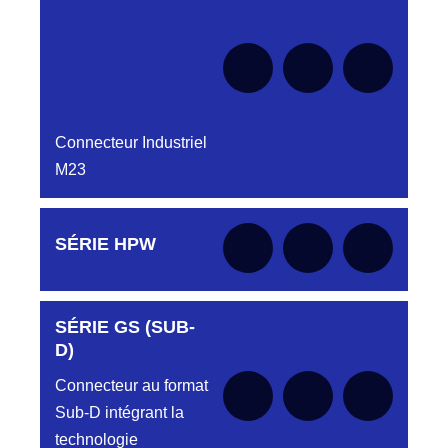
Connecteur Industriel
M23
Aucune pièce disponible pour cette série pour
SÉRIE HPW
le moment
SÉRIE GS (SUB-
Aucune pièce disponible pour cette série pour
le moment
D)
Connecteur au format
Sub-D intégrant la
technologie