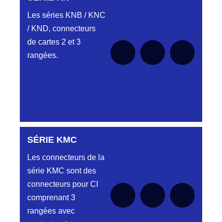
HJ
Les séries KNB / KNC
Embases et
/ KND, connecteurs
Aucune pièce disponible pour cette série
fiches simple
pour le moment
de cartes 2 et 3
rangée.
rangées.
PROFIL HH
Aucune pièce disponible pour cette série
pour le moment
Embase et
Fiche « plat
flottant »
SÉRIE KMC
Aucune pièce disponible pour cette série pour
le moment
Les connecteurs de la
PROFILS HL-
Aucune pièce disponible pour cette série
pour le moment
série KMC sont des
HM
connecteurs pour CI
Embase et
comprenant 3
Fiche double
rangées avec
rangées