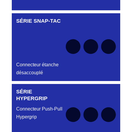
SÉRIE SNAP-TAC
Aucune pièce disponible pour cette série pour
le moment
Connecteur étanche
désaccouplé
SÉRIE
Aucune pièce disponible pour cette série pour
le moment
HYPERGRIP
Connecteur Push-Pull
Hypergrip