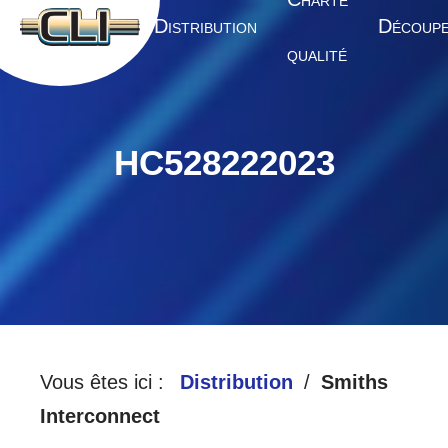
HARTE
A
D
D
CCUEIL
ISTRIBUTION
ÉCOUP
QUALITÉ
HC528222023
Vous êtes ici :
Distribution
Smiths
Interconnect