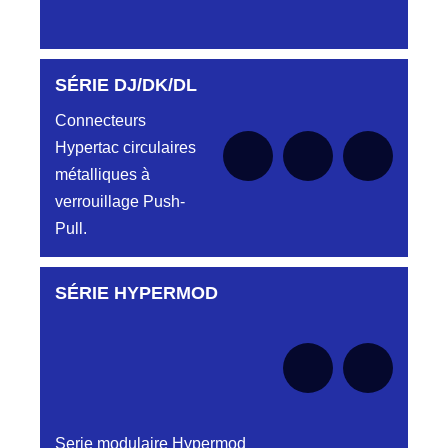
SÉRIE DJ/DK/DL
Aucune pièce disponible pour cette série pour
le moment
Connecteurs
Hypertac circulaires
métalliques à
verrouillage Push-
Pull.
SÉRIE HYPERMOD
Aucune pièce disponible pour cette série pour
le moment
Serie modulaire Hypermod