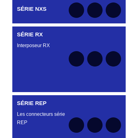
Aucune pièce disponible pour cette série pour
SÉRIE NXS
le moment
SÉRIE RX
Aucune pièce disponible pour cette série pour
le moment
Interposeur RX
SÉRIE REP
Aucune pièce disponible pour cette série pour
le moment
Les connecteurs série
REP