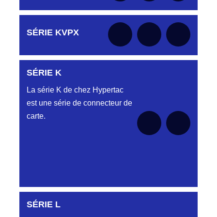
Aucune pièce disponible pour cette série pour
SÉRIE KVPX
le moment
SÉRIE K
Aucune pièce disponible pour cette série pour
le moment
La série K de chez Hypertac
est une série de connecteur de
carte.
SÉRIE L
Aucune pièce disponible pour cette série pour
le moment