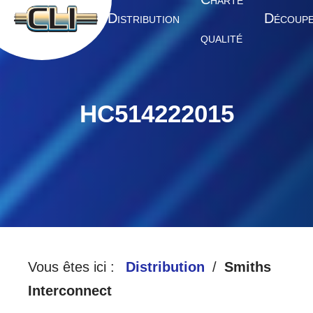
HARTE
A
D
D
CCUEIL
ISTRIBUTION
ÉCOUP
QUALITÉ
HC514222015
Vous êtes ici :
Distribution
Smiths
Interconnect