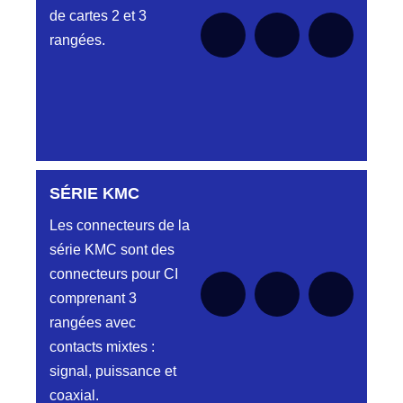
de cartes 2 et 3
rangées.
SÉRIE KMC
Aucune pièce disponible pour cette série pour
le moment
Les connecteurs de la
série KMC sont des
connecteurs pour CI
comprenant 3
rangées avec
contacts mixtes :
signal, puissance et
coaxial.