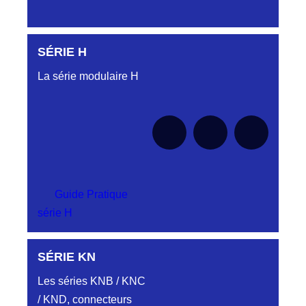
SÉRIE H
Aucune pièce disponible pour cette série pour
le moment
La série modulaire H
Guide Pratique
série H
SÉRIE KN
Aucune pièce disponible pour cette série pour
le moment
Les séries KNB / KNC
/ KND, connecteurs