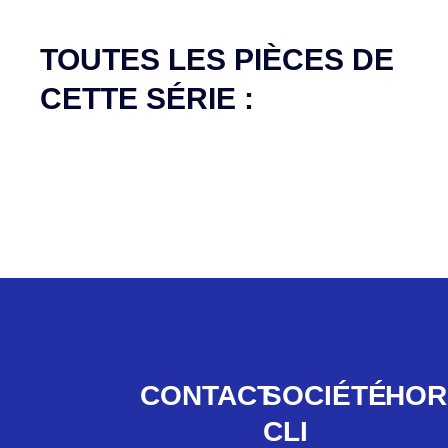
Aucune pièce disponible pour cette série pour
le moment
TOUTES LES PIÈCES DE
CETTE SÉRIE :
CONTACT
SOCIÉTÉ
HOR
CLI