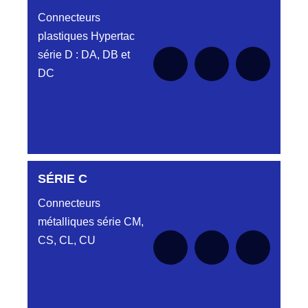
Connecteurs
plastiques Hypertac
série D : DA, DB et
DC
SÉRIE C
Aucune pièce disponible pour cette série pour
le moment
Connecteurs
métalliques série CM,
CS, CL, CU