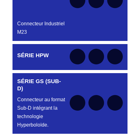
Connecteur Industriel
M23
Aucune pièce disponible pour cette série pour
SÉRIE HPW
le moment
SÉRIE GS (SUB-
Aucune pièce disponible pour cette série pour
le moment
D)
Connecteur au format
Sub-D intégrant la
technologie
Hyperboloïde.