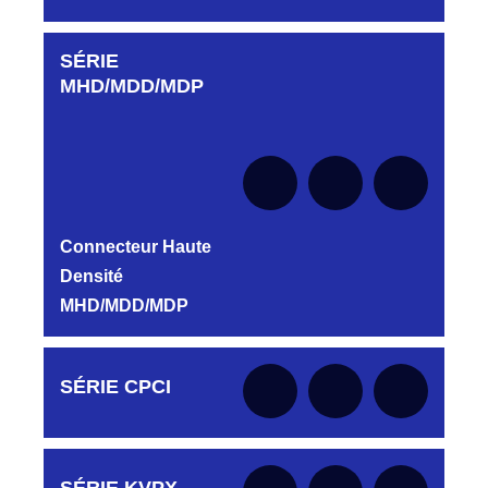
SÉRIE
Aucune pièce disponible pour cette série pour
le moment
MHD/MDD/MDP
Connecteur Haute
Densité
MHD/MDD/MDP
Aucune pièce disponible pour cette série pour
SÉRIE CPCI
le moment
Aucune pièce disponible pour cette série pour