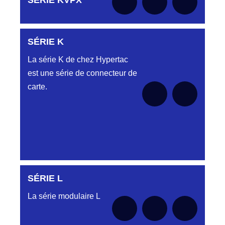
SÉRIE KVPX
le moment
SÉRIE K
Aucune pièce disponible pour cette série pour
le moment
La série K de chez Hypertac
est une série de connecteur de
carte.
SÉRIE L
Aucune pièce disponible pour cette série pour
le moment
La série modulaire L