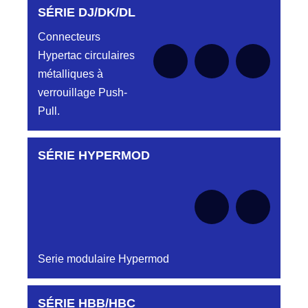
SÉRIE DJ/DK/DL
Aucune pièce disponible pour cette série pour
le moment
Connecteurs
Hypertac circulaires
métalliques à
verrouillage Push-
Pull.
SÉRIE HYPERMOD
Aucune pièce disponible pour cette série pour
le moment
Serie modulaire Hypermod
SÉRIE HBB/HBC
Aucune pièce disponible pour cette série pour