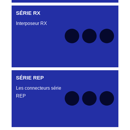
SÉRIE RX
Aucune pièce disponible pour cette série pour
le moment
Interposeur RX
SÉRIE REP
Aucune pièce disponible pour cette série pour
le moment
Les connecteurs série
REP