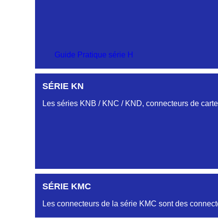
SÉRIE CU
SÉRIE CM
Guide Pratique série H
PROFILS HC-HJ
SÉRIE KN
SÉRIE-CS
Embases et fiches simple rangée.
Les séries KNB / KNC / KND, connecteurs de cartes
PROFIL HH
Embase et Fiche « plat flottant »
PROFILS HL-HM
SÉRIE KMC
Embase et Fiche double rangées
Les connecteurs de la série KMC sont des connecte