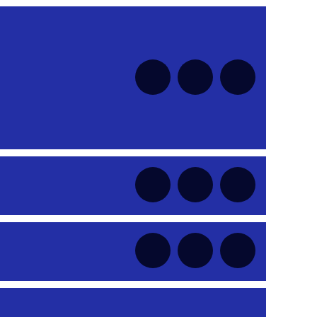
nt
nt
nt