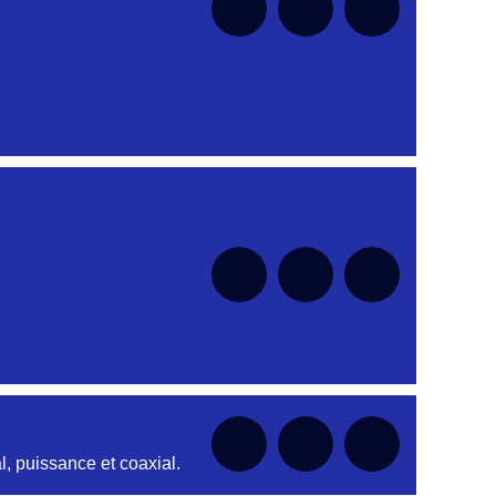
nt
nt
nt
nt
nt
, puissance et coaxial.