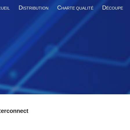
D
C
D
UEIL
ISTRIBUTION
HARTE QUALITÉ
ÉCOUPE
terconnect