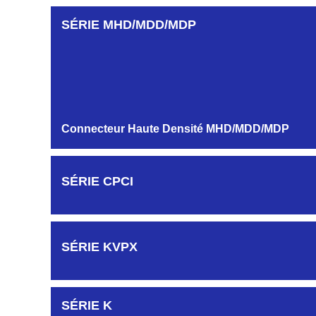
AUTRES PROFILS HB-HG-HK-HR...
SÉRIE MHD/MDD/MDP
Embase et Fiche simple rangée
MODULES ET CONTACTS
Connecteur Haute Densité MHD/MDD/MDP
SÉRIE CPCI
SÉRIE KVPX
SÉRIE K