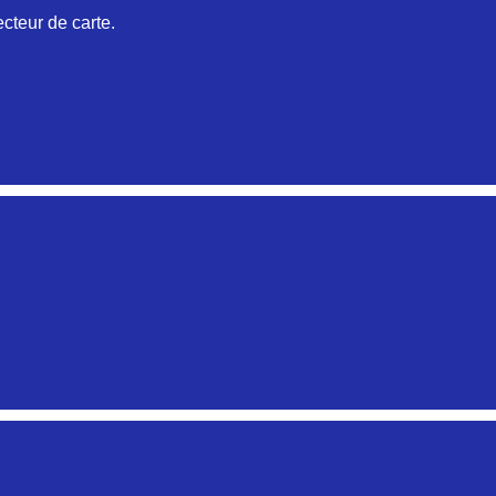
cteur de carte.
Aucune pièce disponible pour cette série pour le moment
Aucune pièce disponible pour cette série pour le moment