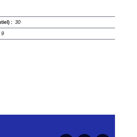
iel) :
30
9