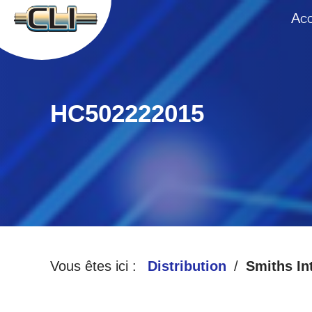
A
CC
HC502222015
Vous êtes ici :
Distribution
Smiths In