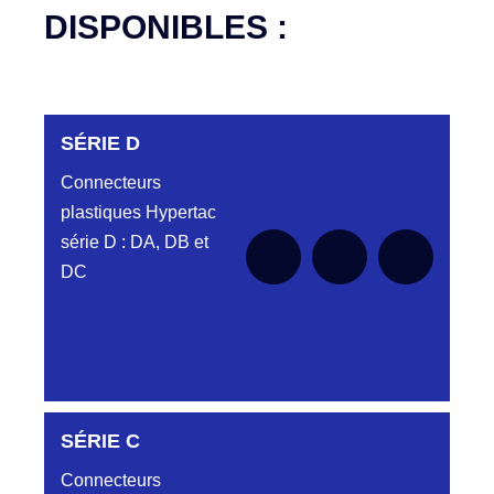
DISPONIBLES :
SÉRIE D
Connecteurs
plastiques Hypertac
série D : DA, DB et
DC
DC6122340N
SÉRIE C
D03EC612MT CONNECTEUR NOIR
DC612 23 40 N
Connecteurs