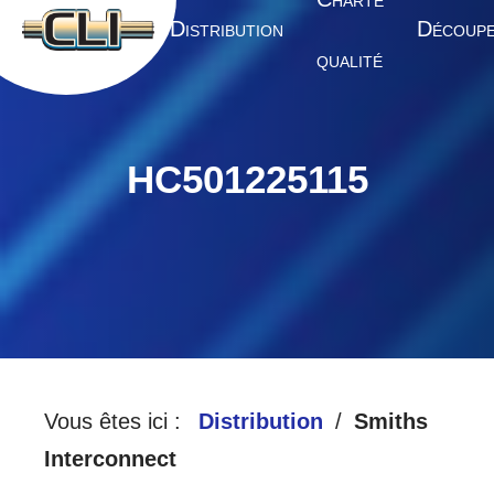
HARTE
A
D
D
CCUEIL
ISTRIBUTION
ÉCOUP
QUALITÉ
HC501225115
Vous êtes ici :
Distribution
Smiths
Interconnect