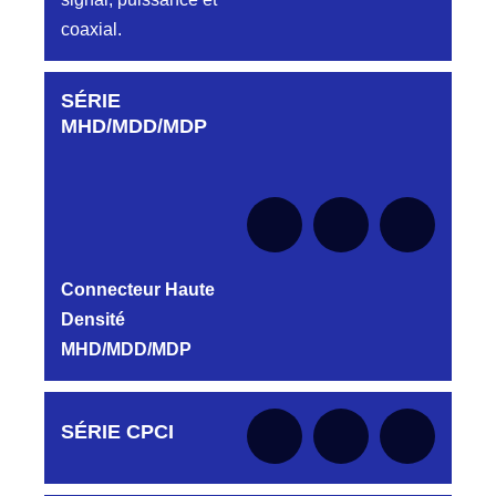
coaxial.
SÉRIE
Aucune pièce disponible pour cette série pour
le moment
MHD/MDD/MDP
Connecteur Haute
Densité
MHD/MDD/MDP
Aucune pièce disponible pour cette série pour
SÉRIE CPCI
le moment