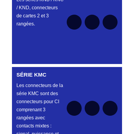
/ KND, connecteurs
de cartes 2 et 3
rangées.
SÉRIE KMC
Aucune pièce disponible pour cette série pour
le moment
Les connecteurs de la
série KMC sont des
connecteurs pour CI
comprenant 3
rangées avec
contacts mixtes :
signal, puissance et