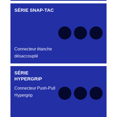
SÉRIE SNAP-TAC
Aucune pièce disponible pour cette série pour
le moment
Connecteur étanche
désaccouplé
SÉRIE
Aucune pièce disponible pour cette série pour
le moment
HYPERGRIP
Connecteur Push-Pull
Hypergrip