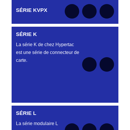
Aucune pièce disponible pour cette série pour
SÉRIE KVPX
le moment
SÉRIE K
Aucune pièce disponible pour cette série pour
le moment
La série K de chez Hypertac
est une série de connecteur de
carte.
SÉRIE L
Aucune pièce disponible pour cette série pour
le moment
La série modulaire L