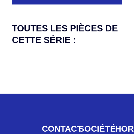
Aucune pièce disponible pour cette série pour
le moment
TOUTES LES PIÈCES DE
CETTE SÉRIE :
CONTACT
SOCIÉTÉ
HOR