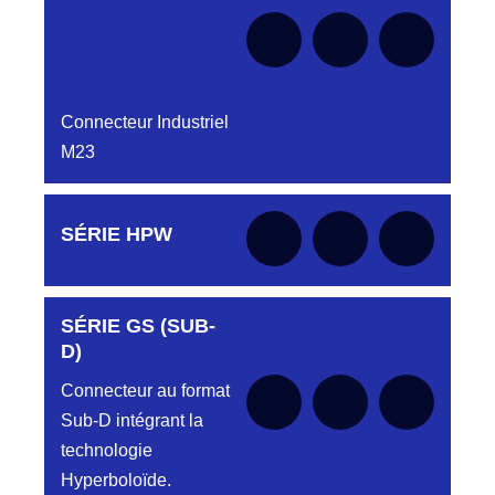
Connecteur Industriel
M23
Aucune pièce disponible pour cette série pour
SÉRIE HPW
le moment
SÉRIE GS (SUB-
Aucune pièce disponible pour cette série pour
le moment
D)
Connecteur au format
Sub-D intégrant la
technologie
Hyperboloïde.