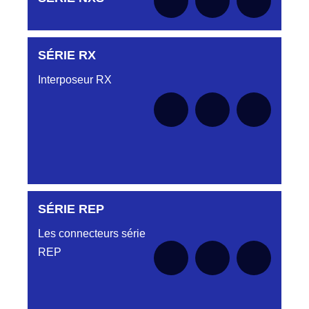
le moment
SÉRIE RX
Aucune pièce disponible pour cette série pour
le moment
Interposeur RX
SÉRIE REP
Aucune pièce disponible pour cette série pour
le moment
Les connecteurs série
REP