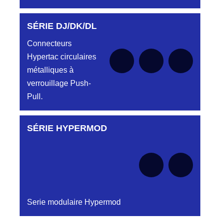
SÉRIE DJ/DK/DL
Aucune pièce disponible pour cette série pour
le moment
Connecteurs
Hypertac circulaires
métalliques à
verrouillage Push-
Pull.
SÉRIE HYPERMOD
Aucune pièce disponible pour cette série pour
le moment
Serie modulaire Hypermod