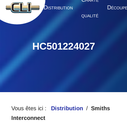
HARTE
A
D
D
CCUEIL
ISTRIBUTION
ÉCOUP
QUALITÉ
HC501224027
Vous êtes ici :
Distribution
Smiths
Interconnect