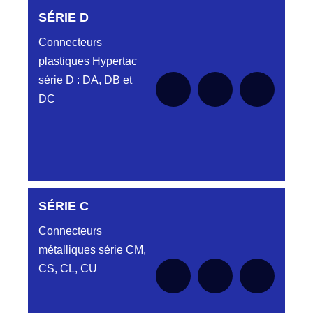
SÉRIE D
Connecteurs
plastiques Hypertac
série D : DA, DB et
DC
SÉRIE C
Aucune pièce disponible pour cette série pour
le moment
Connecteurs
métalliques série CM,
CS, CL, CU