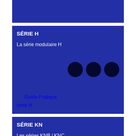
SÉRIE H
Aucune pièce disponible pour cette série pour
le moment
La série modulaire H
Guide Pratique
série H
SÉRIE KN
Aucune pièce disponible pour cette série pour
le moment
Les séries KNB / KNC