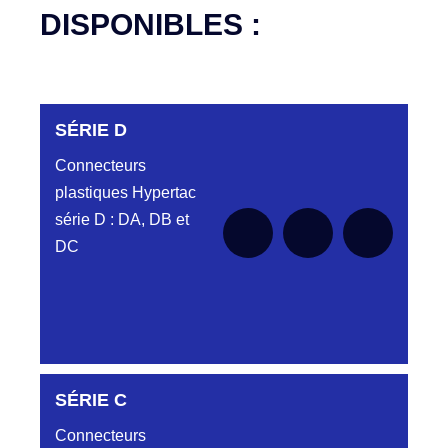
DISPONIBLES :
SÉRIE D
Connecteurs
plastiques Hypertac
série D : DA, DB et
DC
DC6122340N
SÉRIE C
D03EC612MT CONNECTEUR NOIR
DC612 23 40 N
Connecteurs