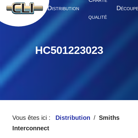
HARTE
A
D
D
CCUEIL
ISTRIBUTION
ÉCOUP
QUALITÉ
HC501223023
Vous êtes ici :
Distribution
Smiths
Interconnect