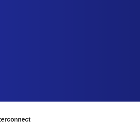
A
D
C
CCUEIL
ISTRIBUTION
HARTE QUALITÉ
terconnect