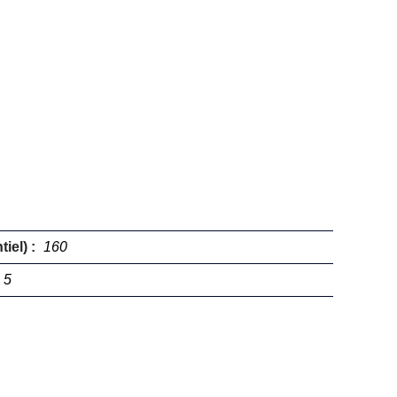
iel) :
160
5