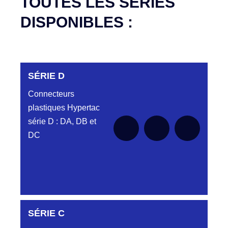
TOUTES LES SÉRIES
DISPONIBLES :
SÉRIE D
Connecteurs
plastiques Hypertac
série D : DA, DB et
DC
SÉRIE C
Aucune pièce disponible pour cette série pour
le moment