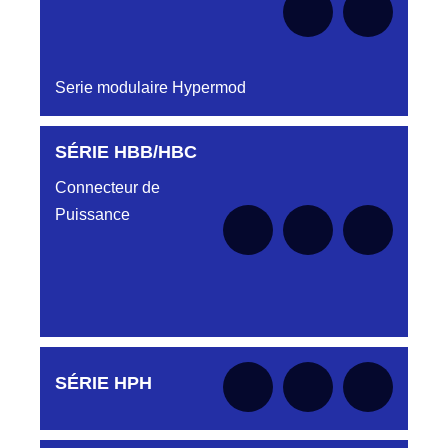
Serie modulaire Hypermod
SÉRIE HBB/HBC
Aucune pièce disponible pour cette série pour
le moment
Connecteur de
Puissance
Aucune pièce disponible pour cette série pour
SÉRIE HPH
le moment