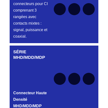
connecteurs pour CI
comprenant 3
rangées avec
contacts mixtes :
signal, puissance et
coaxial.
SÉRIE
Aucune pièce disponible pour cette série pour
le moment
MHD/MDD/MDP
Connecteur Haute
Densité
MHD/MDD/MDP