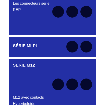
Les connecteurs série
REP
Aucune pièce disponible pour cette série pour
SÉRIE MLPI
le moment
SÉRIE M12
Aucune pièce disponible pour cette série pour
le moment
M12 avec contacts
Hyperboloide