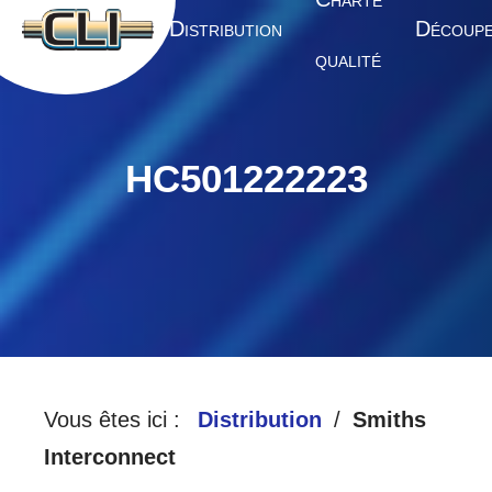
HARTE
A
D
D
CCUEIL
ISTRIBUTION
ÉCOUP
QUALITÉ
HC501222223
Vous êtes ici :
Distribution
Smiths
Interconnect