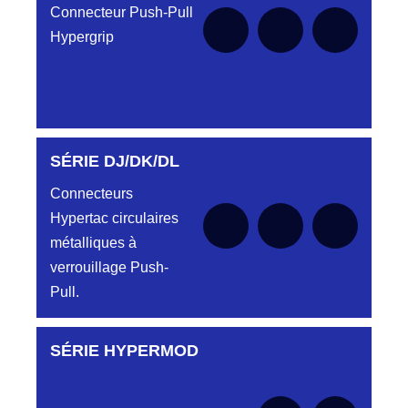
Connecteur Push-Pull
Hypergrip
SÉRIE DJ/DK/DL
Aucune pièce disponible pour cette série pour
le moment
Connecteurs
Hypertac circulaires
métalliques à
verrouillage Push-
Pull.
SÉRIE HYPERMOD
Aucune pièce disponible pour cette série pour
le moment