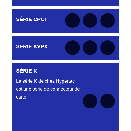
Aucune pièce disponible pour cette série pour
SÉRIE CPCI
le moment
Aucune pièce disponible pour cette série pour
SÉRIE KVPX
le moment
SÉRIE K
Aucune pièce disponible pour cette série pour
le moment
La série K de chez Hypertac
est une série de connecteur de
carte.