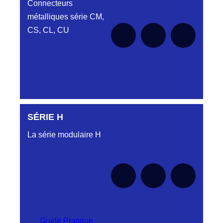
Connecteurs
métalliques série CM,
CS, CL, CU
SÉRIE H
Aucune pièce disponible pour cette série pour
le moment
La série modulaire H
Guide Pratique