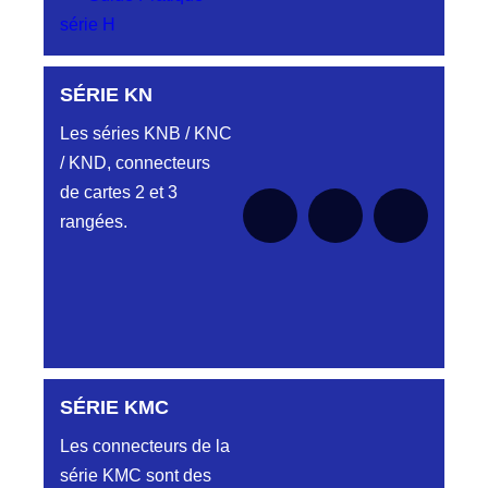
série H
SÉRIE KN
Aucune pièce disponible pour cette série pour
le moment
Les séries KNB / KNC
/ KND, connecteurs
de cartes 2 et 3
rangées.
SÉRIE KMC
Aucune pièce disponible pour cette série pour
le moment
Les connecteurs de la
série KMC sont des