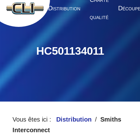
HARTE
A
D
D
CCUEIL
ISTRIBUTION
ÉCOUP
QUALITÉ
HC501134011
Vous êtes ici :
Distribution
Smiths
Interconnect