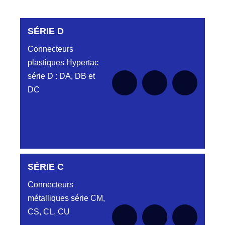
SÉRIE D
Connecteurs
plastiques Hypertac
série D : DA, DB et
DC
DC6122340N
SÉRIE C
D03EC612MT CONNECTEUR NOIR
DC612 23 40 N
Connecteurs
métalliques série CM,
DC6122340O
CONNECTEUR ORANGE DC612 23 40O
CS, CL, CU