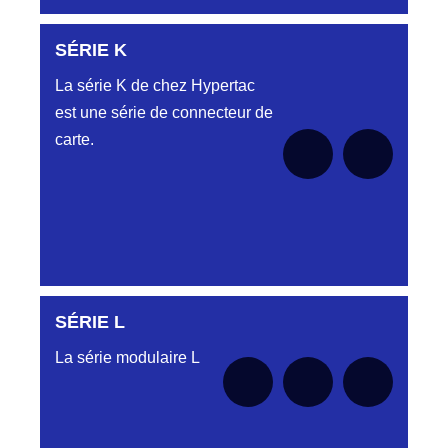
SÉRIE K
Aucune pièce disponible pour cette série pour
le moment
La série K de chez Hypertac
est une série de connecteur de
carte.
SÉRIE L
Aucune pièce disponible pour cette série pour
le moment
La série modulaire L