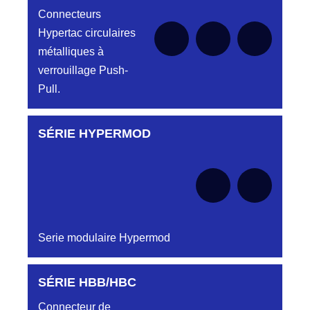
le moment
Connecteurs
Hypertac circulaires
métalliques à
verrouillage Push-
Pull.
SÉRIE HYPERMOD
Aucune pièce disponible pour cette série pour
le moment
Serie modulaire Hypermod
SÉRIE HBB/HBC
Aucune pièce disponible pour cette série pour
le moment
Connecteur de