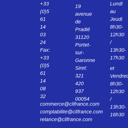
+33
Lundi
19
(0)5
au
avenue
61
Jeudi
de
14
8h30-
Pradié
03
12h30
31120
24
/
Portet-
Fax:
13h30-
sur-
+33
17h30
Garonne
(0)5
Siret:
et
61
321
Vendred
14
420
8h30-
08
937
12h30
32
00054
/
commerce@clifrance.com
13h30-
comptabilite@clifrance.com
16h30
relance@clifrance.com