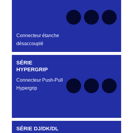
Connecteur étanche
désaccouplé
SÉRIE
Aucune pièce disponible pour cette série pour
le moment
HYPERGRIP
Connecteur Push-Pull
Hypergrip
SÉRIE DJ/DK/DL
Aucune pièce disponible pour cette série pour