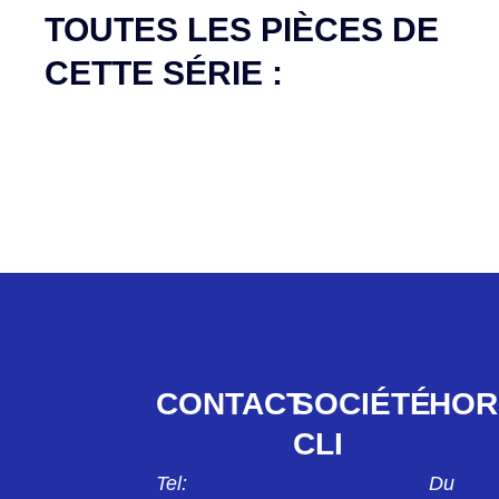
TOUTES LES PIÈCES DE
CETTE SÉRIE :
CONTACT
SOCIÉTÉ
HOR
CLI
Tel:
Du