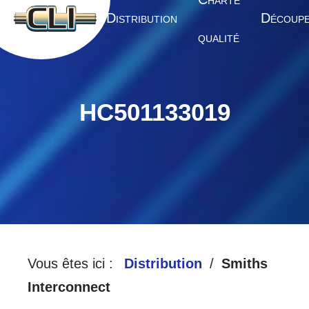
HARTE
A
D
D
CCUEIL
ISTRIBUTION
ÉCOUP
QUALITÉ
HC501133019
Vous êtes ici :
Distribution
Smiths
Interconnect