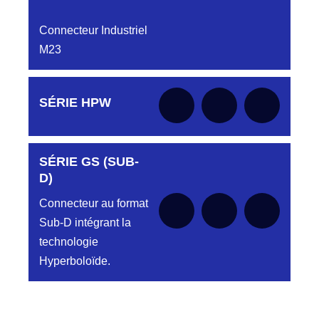
Connecteur Industriel
M23
Aucune pièce disponible pour cette série pour
SÉRIE HPW
le moment
SÉRIE GS (SUB-
Aucune pièce disponible pour cette série pour
le moment
D)
Connecteur au format
Sub-D intégrant la
technologie
Hyperboloïde.
Aucune pièce disponible pour cette série pour
le moment