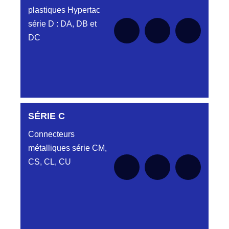
plastiques Hypertac
série D : DA, DB et
DC
SÉRIE C
SÉRIE DA
Connecteurs
métalliques série CM,
CS, CL, CU
Aucune pièce disponible pour cette série
SÉRIE DB
pour le moment
Aucune pièce disponible pour cette série
SÉRIE DC
pour le moment