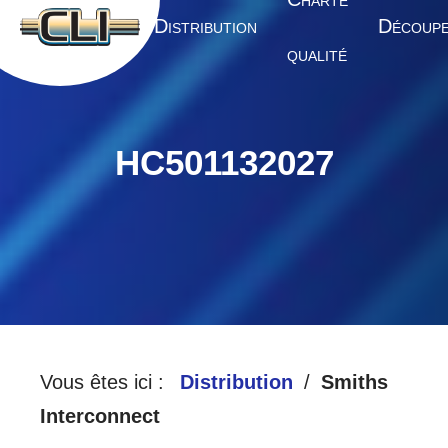
HARTE
A
D
D
CCUEIL
ISTRIBUTION
ÉCOUP
QUALITÉ
HC501132027
Vous êtes ici :
Distribution
Smiths
Interconnect