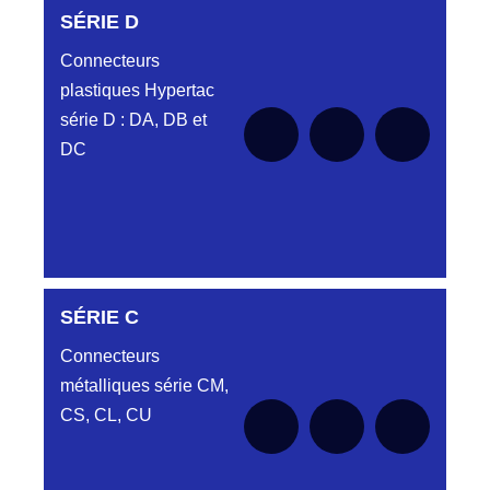
SÉRIE D
Connecteurs
plastiques Hypertac
série D : DA, DB et
DC
DC6122340N
SÉRIE C
D03EC612MT CONNECTEUR NOIR
DC612 23 40 N
Connecteurs
métalliques série CM,
DC6122340O
CONNECTEUR ORANGE DC612 23 40O
CS, CL, CU
DC6122340R