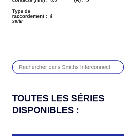
contacts (mm) :
0.6
(A) :
5
Type de
raccordement :
à
sertir
TOUTES LES SÉRIES
DISPONIBLES :