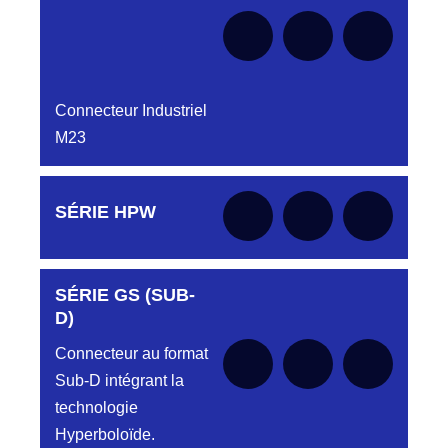
Connecteur Industriel
M23
Aucune pièce disponible pour cette série pour
SÉRIE HPW
le moment
SÉRIE GS (SUB-
Aucune pièce disponible pour cette série pour
le moment
D)
Connecteur au format
Sub-D intégrant la
technologie
Hyperboloïde.