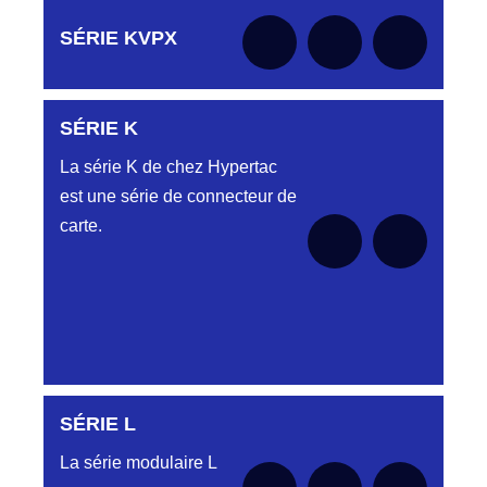
Aucune pièce disponible pour cette série pour
SÉRIE KVPX
le moment
SÉRIE K
Aucune pièce disponible pour cette série pour
le moment
La série K de chez Hypertac
est une série de connecteur de
carte.
SÉRIE L
Aucune pièce disponible pour cette série pour
le moment
La série modulaire L