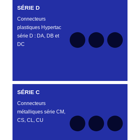
SÉRIE D
Connecteurs
plastiques Hypertac
série D : DA, DB et
DC
SÉRIE C
Aucune pièce disponible pour cette série pour
le moment
Connecteurs
métalliques série CM,
CS, CL, CU