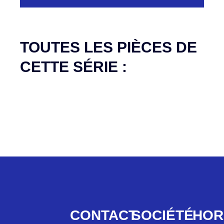
Aucune pièce disponible pour cette série pour
le moment
TOUTES LES PIÈCES DE
CETTE SÉRIE :
CONTACT
SOCIÉTÉ
HOR