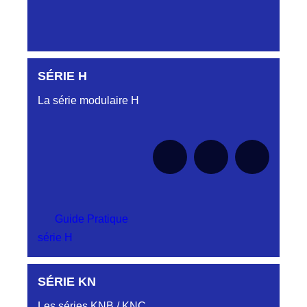
SÉRIE H
Aucune pièce disponible pour cette série pour
le moment
La série modulaire H
Guide Pratique
série H
SÉRIE KN
Aucune pièce disponible pour cette série pour
le moment
Les séries KNB / KNC