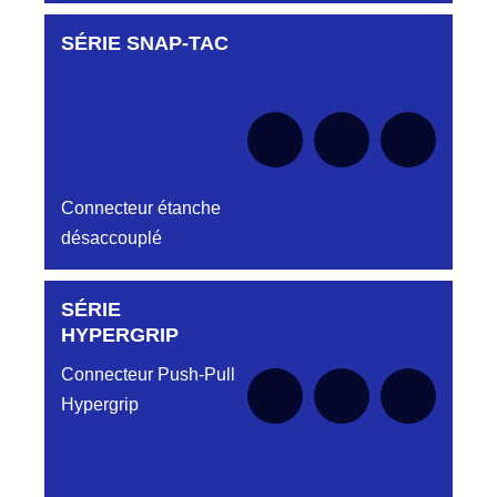
SÉRIE SNAP-TAC
Aucune pièce disponible pour cette série pour
le moment
Connecteur étanche
désaccouplé
SÉRIE
Aucune pièce disponible pour cette série pour
le moment
HYPERGRIP
Connecteur Push-Pull
Hypergrip