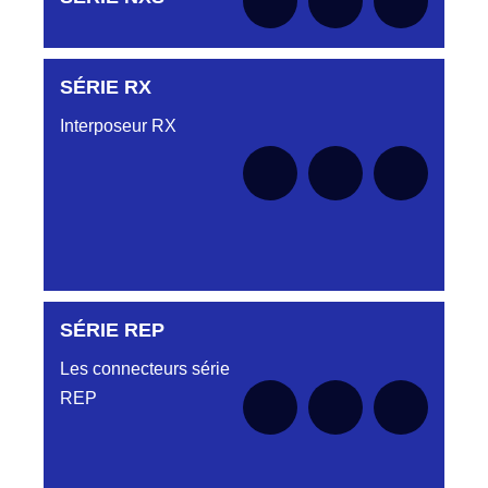
le moment
SÉRIE RX
Aucune pièce disponible pour cette série pour
le moment
Interposeur RX
SÉRIE REP
Aucune pièce disponible pour cette série pour
le moment
Les connecteurs série
REP