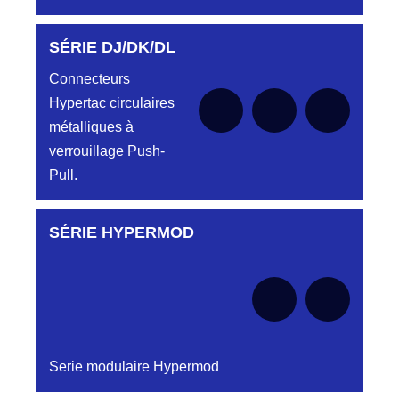
SÉRIE DJ/DK/DL
Aucune pièce disponible pour cette série pour
le moment
Connecteurs
Hypertac circulaires
métalliques à
verrouillage Push-
Pull.
SÉRIE HYPERMOD
Aucune pièce disponible pour cette série pour
le moment
Serie modulaire Hypermod