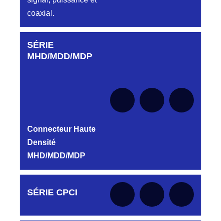
coaxial.
SÉRIE
Aucune pièce disponible pour cette série pour
le moment
MHD/MDD/MDP
Connecteur Haute
Densité
MHD/MDD/MDP
Aucune pièce disponible pour cette série pour
SÉRIE CPCI
le moment