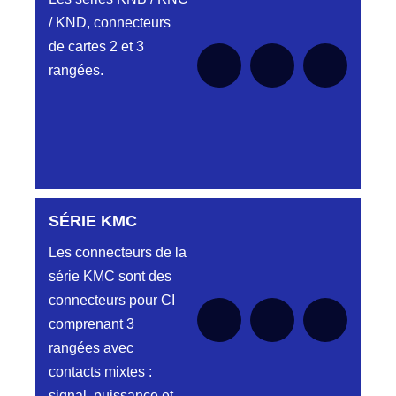
/ KND, connecteurs
de cartes 2 et 3
rangées.
SÉRIE KMC
Aucune pièce disponible pour cette série pour
le moment
Les connecteurs de la
série KMC sont des
connecteurs pour CI
comprenant 3
rangées avec
contacts mixtes :
signal, puissance et