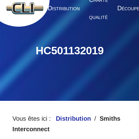
HARTE
A
D
D
CCUEIL
ISTRIBUTION
ÉCOUP
QUALITÉ
HC501132019
Vous êtes ici :
Distribution
Smiths
Interconnect